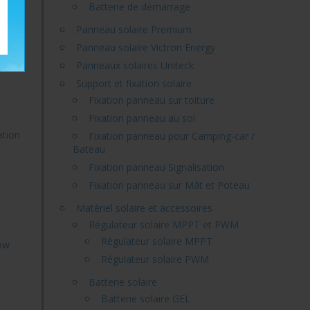
Batterie de démarrage
Panneau solaire Premium
Panneau solaire Victron Energy
Panneaux solaires Uniteck
Support et fixation solaire
Fixation panneau sur toiture
Fixation panneau au sol
ation
Fixation panneau pour Camping-car /
Bateau
Fixation panneau Signalisation
Fixation panneau sur Mât et Poteau
Matériel solaire et accessoires
Régulateur solaire MPPT et PWM
Régulateur solaire MPPT
ow
Régulateur solaire PWM
Batterie solaire
Batterie solaire GEL