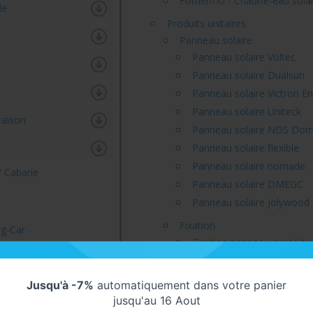
Fothermo - Chauffe-eau solai
le
Produits unitaires
Panneau solaire
Panneau solaire Voltec
Panneau solaire Dualsun
Panneau solaire Victron E
Panneau solaire Uniteck
raison
Panneau solaire NDS Dom
Panneau solaire flexible
Panneau solaire nomade
 / Cabane
Panneau solaire DMEGC
Panneau solaire Jolywood
Fixation
ng-Car
Fixation panneau sur toitu
gélateur
Tuiles mécaniques
ire
Fibrociment bois
Jusqu'à -7%
automatiquement dans votre panier
re
Tuiles plates
jusqu'au 16 Aout