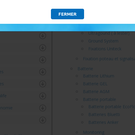
Tuiles ardoise
Bac acier
FERMER
Tuiles canales
nivers
Fixation panneau au sol
Ultragound ( à lester)
Ground System
Fixations Uniteck
Fixation poteau et signalis
Batterie
es
Batterie Lithium
es
Batterie GEL
Batterie AGM
life
Batterie portable
Batterie portable EcoFl
onomie
Batteries Bluetti
Batteries Anker
Monitoring