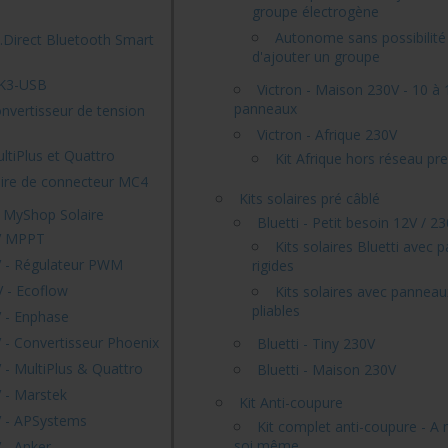
groupe électrogène
Autonome sans possibilité
E.Direct Bluetooth Smart
d'ajouter un groupe
MK3-USB
Victron - Maison 230V - 10 à 
panneaux
onvertisseur de tension
Victron - Afrique 230V
ltiPlus et Quattro
Kit Afrique hors réseau p
aire de connecteur MC4
Kits solaires pré câblé
- MyShop Solaire
Bluetti - Petit besoin 12V / 2
V MPPT
Kits solaires Bluetti avec
V - Régulateur PWM
rigides
 - Ecoflow
Kits solaires avec panneau
pliables
 - Enphase
 - Convertisseur Phoenix
Bluetti - Tiny 230V
 - MultiPlus & Quattro
Bluetti - Maison 230V
 - Marstek
Kit Anti-coupure
V - APSystems
Kit complet anti-coupure - A
soi même
 - Anker