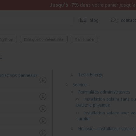
Jusqu'à -7%
dans votre panier jusqu'
blog
contac
 MyShop
Politique Confidentialité
Plan du site
E
Tesla Energy
cyclez vos panneaux
Services
Formalités administratives
Installation solaire sans o
batterie physique
Installation solaire avec v
surplus
Heliovie – Installateur solaire