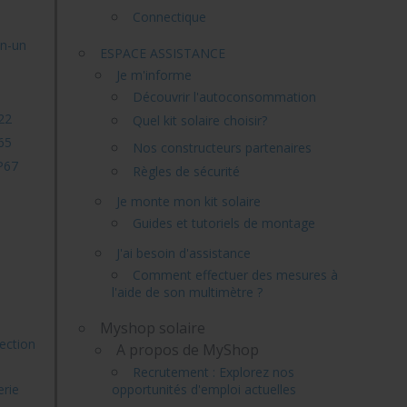
Connectique
en-un
ESPACE ASSISTANCE
Je m'informe
Découvrir l'autoconsommation
22
Quel kit solaire choisir?
65
Nos constructeurs partenaires
P67
Règles de sécurité
Je monte mon kit solaire
Guides et tutoriels de montage
J'ai besoin d'assistance
Comment effectuer des mesures à
l'aide de son multimètre ?
Myshop solaire
tection
A propos de MyShop
Recrutement : Explorez nos
erie
opportunités d'emploi actuelles