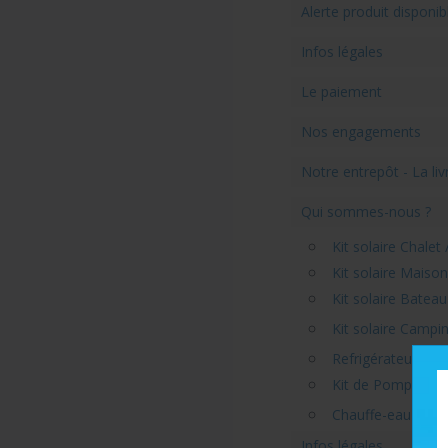
Alerte produit disponib
Infos légales
Le paiement
Nos engagements
Notre entrepôt - La liv
Qui sommes-nous ?
Kit solaire Chalet
Kit solaire Maison
Kit solaire Bateau
Kit solaire Campi
Refrigérateur/Con
Kit de Pompe sola
Chauffe-eau solai
Infos légales