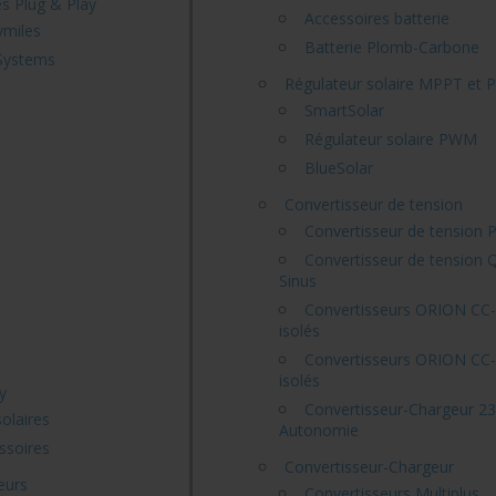
es Plug & Play
Accessoires batterie
ymiles
Batterie Plomb-Carbone
Systems
Régulateur solaire MPPT et
SmartSolar
Régulateur solaire PWM
BlueSolar
Convertisseur de tension
Convertisseur de tension P
Convertisseur de tension 
Sinus
Convertisseurs ORION CC
isolés
e
Convertisseurs ORION CC
isolés
y
Convertisseur-Chargeur 23
solaires
Autonomie
ssoires
Convertisseur-Chargeur
eurs
Convertisseurs Multiplus