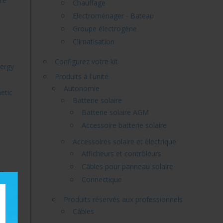
re
Chauffage
Electroménager - Bateau
Groupe électrogène
Climatisation
Configurez votre kit
nergy
Produits à l'unité
Autonomie
etic
Batterie solaire
Batterie solaire AGM
Accessoire batterie solaire
Accessoires solaire et électrique
Afficheurs et contrôleurs
Câbles pour panneau solaire
re
Connectique
Produits réservés aux professionnels
Câbles