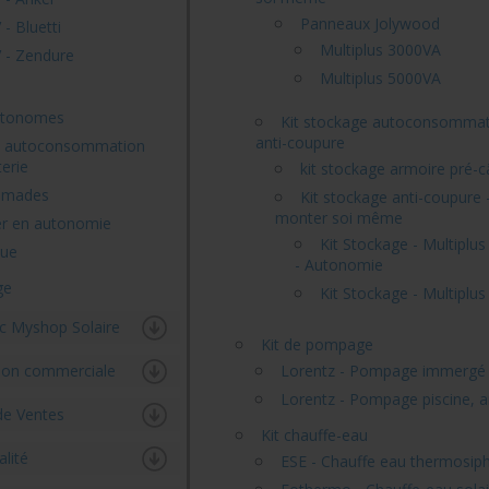
Panneaux Jolywood
- Bluetti
Multiplus 3000VA
 - Zendure
Multiplus 5000VA
autonomes
Kit stockage autoconsommat
anti-coupure
en autoconsommation
erie
kit stockage armoire pré-c
nomades
Kit stockage anti-coupure 
monter soi même
er en autonomie
Kit Stockage - Multiplu
que
- Autonomie
ge
Kit Stockage - Multiplu
c Myshop Solaire
Kit de pompage
tion commerciale
Lorentz - Pompage immergé
Lorentz - Pompage piscine, 
de Ventes
Kit chauffe-eau
alité
ESE - Chauffe eau thermosip