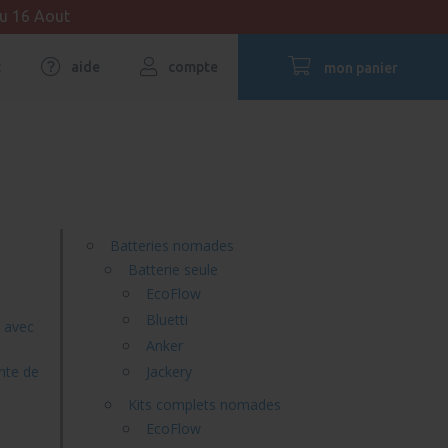
au 16 Aout
t
aide
compte
mon panier
Batteries nomades
Batterie seule
EcoFlow
Bluetti
u avec
Anker
ente de
Jackery
Kits complets nomades
EcoFlow