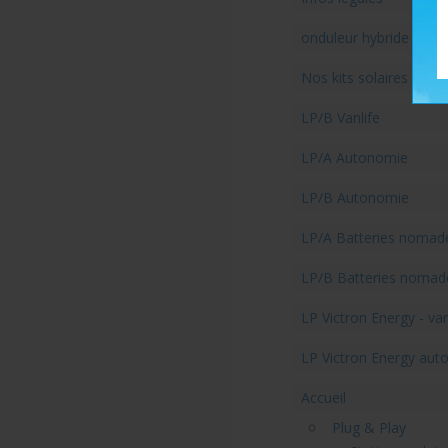
onduleur hybride
Nos kits solaires par u
LP/B Vanlife
LP/A Autonomie
LP/B Autonomie
LP/A Batteries nomad
LP/B Batteries nomad
LP Victron Energy - van
LP Victron Energy aut
Accueil
Plug & Play