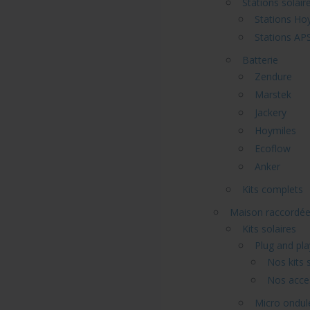
Stations solair
Stations Ho
Stations AP
Batterie
Zendure
Marstek
Jackery
Hoymiles
Ecoflow
Anker
Kits complets
Maison raccordé
Kits solaires
Plug and pla
Nos kits 
Nos acce
Micro ondul