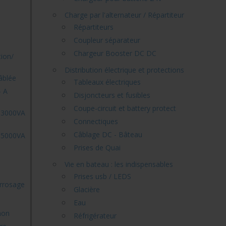
Charge par l'alternateur / Répartiteur
Répartiteurs
Coupleur séparateur
Chargeur Booster DC DC
ion/
Distribution électrique et protections
âblée
Tableaux électriques
- A
Disjoncteurs et fusibles
Coupe-circuit et battery protect
s 3000VA
Connectiques
Câblage DC - Bâteau
s 5000VA
Prises de Quai
Vie en bateau : les indispensables
Prises usb / LEDS
arrosage
Glacière
Eau
hon
Réfrigérateur