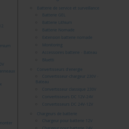
Batterie de service et surveillance
Batterie GEL
Batterie Lithium
12
Batterie Nomade
Extension batterie nomade
Monitoring
remium
Accessoires batterie - Bateau
Bluetti
30V
Convertisseurs d'energie
 panneaux
Convertisseur-chargeur 230V -
Bateau
x
Convertisseur classique 230V
Convertisseurs DC 12V-24V
Convertisseurs DC 24V-12V
Chargeurs de batterie
Chargeur pour batterie 12V
 monter
Chargeur pour batterie 24V