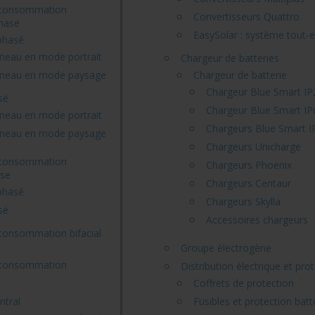
oconsommation
Convertisseurs Quattro
hase
EasySolar : système tout-
hasé
neau en mode portrait
Chargeur de batteries
neau en mode paysage
Chargeur de batterie
Chargeur Blue Smart IP
sé
Chargeur Blue Smart IP
neau en mode portrait
Chargeurs Blue Smart I
neau en mode paysage
Chargeurs Unicharge
oconsommation
Chargeurs Phoenix
ase
Chargeurs Centaur
hasé
Chargeurs Skylla
sé
Accessoires chargeurs
consommation bifacial
Groupe électrogène
oconsommation
Distribution électrique et pro
Coffrets de protection
ntral
Fusibles et protection batt