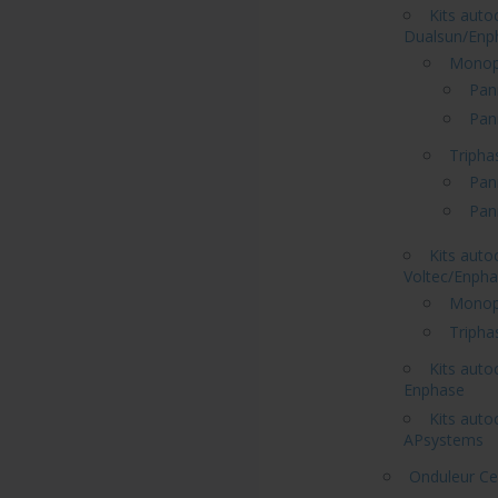
Kits aut
Dualsun/Enp
Monop
Pan
Pan
Tripha
Pan
Pan
Kits aut
Voltec/Enph
Monop
Tripha
Kits auto
Enphase
Kits aut
APsystems
Onduleur Ce