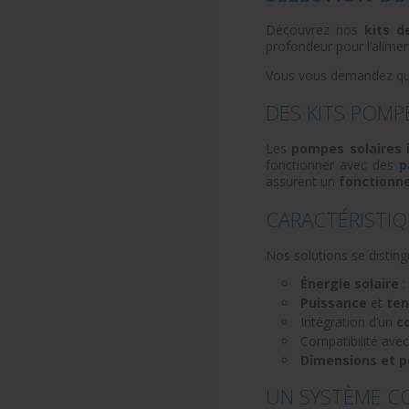
Découvrez nos
kits 
profondeur pour l’alime
Vous vous demandez quel
DES KITS POMP
Les
pompes solaires
fonctionner avec des
p
assurent un
fonctionn
CARACTÉRISTIQ
Nos solutions se distin
Énergie solaire
:
Puissance
et
ten
Intégration d’un
c
Compatibilité ave
Dimensions et p
UN SYSTÈME C