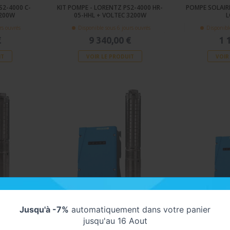
S2-4000 C-
KIT POMPE - LORENTZ PS2-4000 HR-
POMPE SOLAIRE
3200W
05-HHL + VOLTEC 3200W
L
rs ouvrés
Disponible sous 6 jours ouvrés
Disponibl
€
9 340,00 €
1 
IT
VOIR LE PRODUIT
VOIR
 IMMERGÉE -
POMPE SOLAIRE LORENTZ IMMERGÉE -
POMPE SOLAIRE
Jusqu'à -7%
automatiquement dans votre panier
48V
PS2 1800 CENTRIFUGE - 72V/96V
PS2 1800 HÉ
jusqu'au 16 Aout
urs ouvrés
Disponible sous 3 jours ouvrés
Disponibl