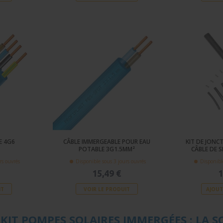
E 4G6
CÂBLE IMMERGEABLE POUR EAU
KIT DE JONC
POTABLE 3G1.5MM²
CÂBLE DE S
rs ouvrés
Disponible sous 3 jours ouvrés
Disponibl
15,49 €
1
IT
VOIR LE PRODUIT
AJOUT
 KIT POMPES SOLAIRES IMMERGÉES : LA S