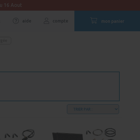
au 16 Aout
t
aide
compte
mon panier
rgée