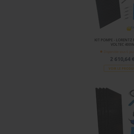
Groupe électrogène
Distribution électrique et
protection
Réfrigérateur / Glacière
Chauffages
KIT POMPE - LORENTZ 
VOLTEC 400
Disponible sous 6 jou
2 610,64 
VOIR LE PRODU