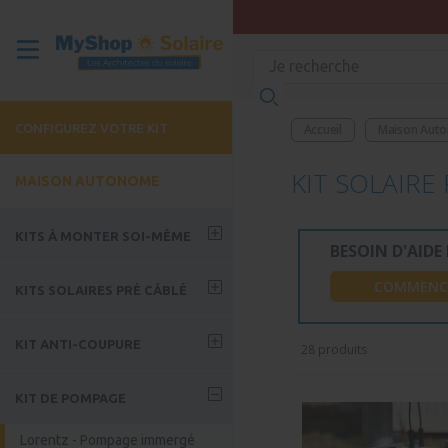
CONFIGUREZ VOTRE KIT
Accueil
Maison Aut
KIT SOLAIR
MAISON AUTONOME
KITS À MONTER SOI-MÊME
BESOIN D'AIDE
Victron - Petit besoin 12V
COMMENC
KITS SOLAIRES PRÉ CÂBLÉ
Victron - Tiny 230V - 1 à 3
panneaux
Bluetti - Petit besoin 12V /
KIT ANTI-COUPURE
28 produits
230V
Victron - Chalet 230V - 4 à 8
panneaux
Bluetti - Tiny 230V
Kit complet anti-coupure - A
KIT DE POMPAGE
monter soi même
Victron - Maison 230V - 10 à
Bluetti - Maison 230V
12 panneaux
Kit stockage
Lorentz - Pompage immergé