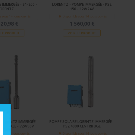
 IMMERGÉE - S1-200 -
LORENTZ - POMPE IMMERGÉE - PS2
ORENTZ
150 - 12V/24V
e sous 14 jours ouvrés
Disponible sous 14 jours ouvrés
120,98 €
1 560,00 €
 LE PRODUIT
VOIR LE PRODUIT
 LORENTZ IMMERGÉE -
POMPE SOLAIRE LORENTZ IMMERGÉE -
LICOÏDALE - 72V/96V
PS2 4000 CENTRIFUGE
e sous 3 jours ouvrés
Disponible sous 14 jours ouvrés