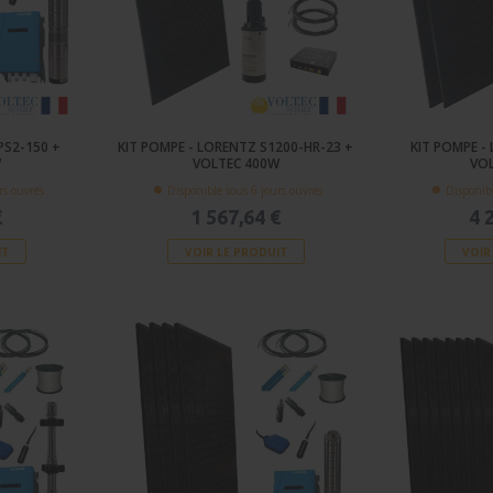
PS2-150 +
KIT POMPE - LORENTZ S1200-HR-23 +
KIT POMPE -
W
VOLTEC 400W
VO
rs ouvrés
Disponible sous 6 jours ouvrés
Disponibl
€
1 567,64 €
4 
IT
VOIR LE PRODUIT
VOIR