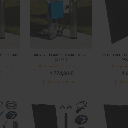
 - S1-700 -
LORENTZ - POMPE SOLAIRE - S1-700 -
KIT POMPE - L
CST-4-6
VO
urs ouvrés
Disponible sous 14 jours ouvrés
Disponibl
€
1 774,80 €
1 
IT
VOIR LE PRODUIT
VOIR