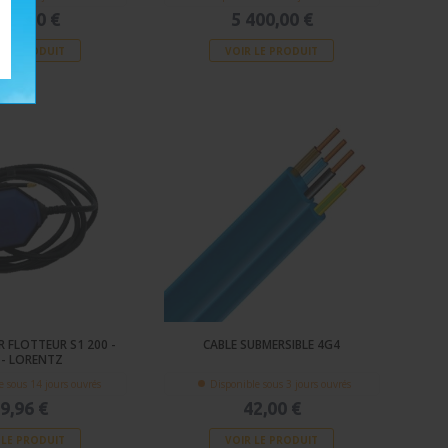
916,00 €
5 400,00 €
 LE PRODUIT
VOIR LE PRODUIT
 FLOTTEUR S1 200 -
CABLE SUBMERSIBLE 4G4
 - LORENTZ
e sous 14 jours ouvrés
Disponible sous 3 jours ouvrés
9,96 €
42,00 €
 LE PRODUIT
VOIR LE PRODUIT