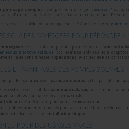
de pompage complet
avec pompe immergée
Lorentz
. Noyée, c
ntation d’une maison. Nos kits prêts à monter comprennent l’ensemble
 type de kit solaire de pompage choisir ? Consultez notre
guide
pou
ES SOLAIRES IMMERGÉES POUR RÉPONDRE À 
 immergées
sont la solution parfaite pour fournir de l’
eau potabl
anneaux photovoltaïques
, ces
pompes solaires
sont adaptée
ement
fiable dans diverses
applications
, avec des
débits
constant
UES ET AVANTAGES DES POMPES SOLAIRES 
guent par leurs nombreuses
caractéristiques
techniques et leurs
av
 Ces systèmes utilisent des
panneaux solaires
pour un fonctionne
sion
adaptées pour une efficacité maximale.
ontrôleur
et d’un
flotteur
pour gérer le
niveau
d’
eau
.
c des
câbles moteurs
robustes pour assurer une transmission électri
oids
optimisés pour une
installation simple
.
ONÇU POUR DES USAGES VARIÉS