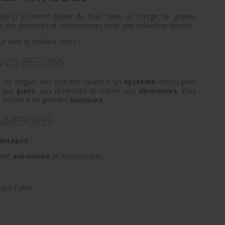
eux-ci pourront puiser de l’eau dans un forage de grande
 des éléments et connectiques pour une utilisation directe.
r faire le meilleur choix !
VOS BESOINS
e
ou irriguer vos cultures. Grâce à un
système
conçu pour
s aux
puits
, aux réservoirs et même aux
abreuvoirs
. Elles
s même à de grandes
hauteurs
.
IMMERGÉES
antages
:
ment
autonome
et économique.
que fiable.