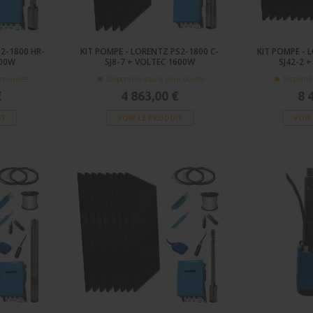
2-1800 HR-
KIT POMPE - LORENTZ PS2-1800 C-
KIT POMPE - 
600W
SJ8-7 + VOLTEC 1600W
SJ42-2 
rs ouvrés
Disponible sous 6 jours ouvrés
Disponibl
€
4 863,00 €
8 
IT
VOIR LE PRODUIT
VOIR