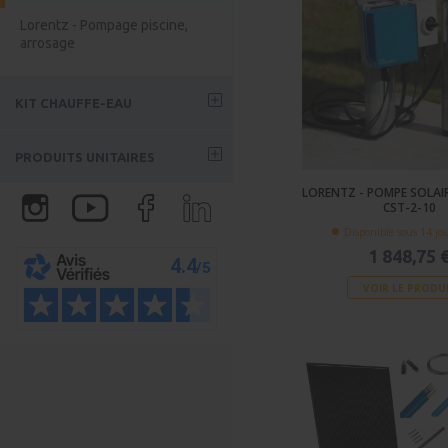
autoconsommation/ anti-
Victron - Afrique 230V
coupure
Lorentz - Pompage piscine,
arrosage
KIT CHAUFFE-EAU
ESE - Chauffe eau
PRODUITS UNITAIRES
thermosiphon
LORENTZ - POMPE SOLAIRE
Fothermo - Chauffe-eau
Panneau solaire
CST-2-10
solaire
Fixation
Disponible sous 14 jo
1 848,75 
Batterie
VOIR LE PRODU
Régulateur solaire MPPT et
PWM
Convertisseur de tension
Convertisseur-Chargeur
Chargeur de batteries