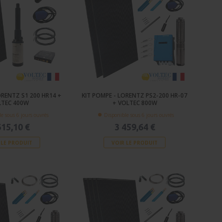
ORENTZ S1 200 HR14 +
KIT POMPE - LORENTZ PS2-200 HR-07
LTEC 400W
+ VOLTEC 800W
e sous 6 jours ouvrés
Disponible sous 6 jours ouvrés
615,10 €
3 459,64 €
 LE PRODUIT
VOIR LE PRODUIT