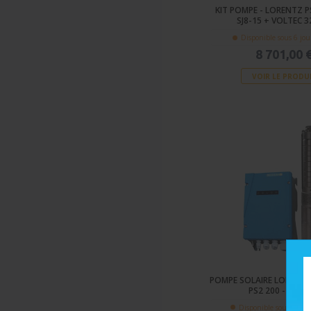
KIT POMPE - LORENTZ P
SJ8-15 + VOLTEC 
Disponible sous 6 jou
8 701,00 
VOIR LE PRODU
POMPE SOLAIRE LORENTZ
PS2 200 - 24V/
Disponible sous 14 jo