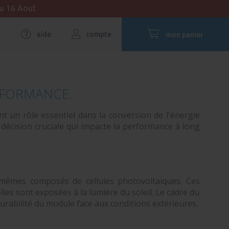
au 16 Aout
t
aide
compte
mon panier
RFORMANCE.
nt un rôle essentiel dans la conversion de l'énergie
 décision cruciale qui impacte la performance à long
-mêmes composés de cellules photovoltaïques. Ces
les sont exposées à la lumière du soleil. Le cadre du
durabilité du module face aux conditions extérieures.