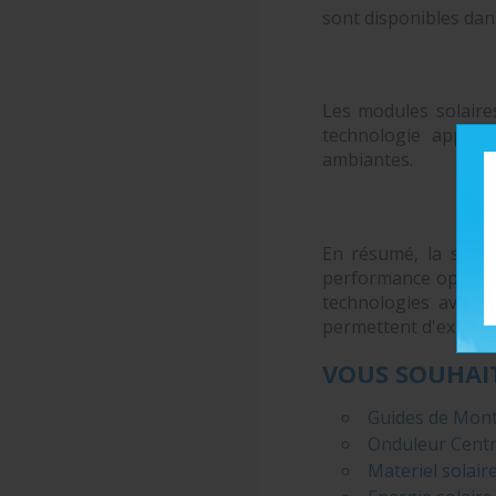
sont disponibles dans
Les modules solaires
technologie approp
ambiantes.
En résumé, la sélec
performance optimale
technologies avancé
permettent d'exploite
VOUS SOUHAIT
Guides de Monta
Onduleur Centra
Materiel solaire