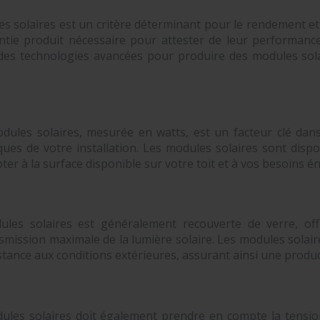
es solaires est un critère déterminant pour le rendement et
antie produit nécessaire pour attester de leur performanc
 des technologies avancées pour produire des modules sol
dules solaires, mesurée en watts, est un facteur clé da
ques de votre installation. Les modules solaires sont disp
apter à la surface disponible sur votre toit et à vos besoins é
ules solaires est généralement recouverte de verre, of
mission maximale de la lumière solaire. Les modules solair
stance aux conditions extérieures, assurant ainsi une produc
dules solaires doit également prendre en compte la tensi