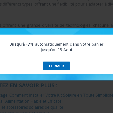
 différents types, offrant une flexibilité pour s'adapter à div
 offrent une grande diversité de technologies, chacune ad
riée dépend des caractéristiques de votre emplacement,
Jusqu'à -7%
automatiquement dans votre panier
jusqu'au 16 Aout
tion des modules solaires pour votre installation photov
. En choisissant des modules de qualité, offrant une garant
FERMER
es, vous pouvez maximiser le rendement de votre install
r efficacement l'énergie du soleil, offrant une source d'éner
EZ EN SAVOIR PLUS :
ge: Comment Installer Votre Kit Solaire en Toute Simplicit
l: Alimentation Fiable et Efficace
 et accessoires solaires de qualité