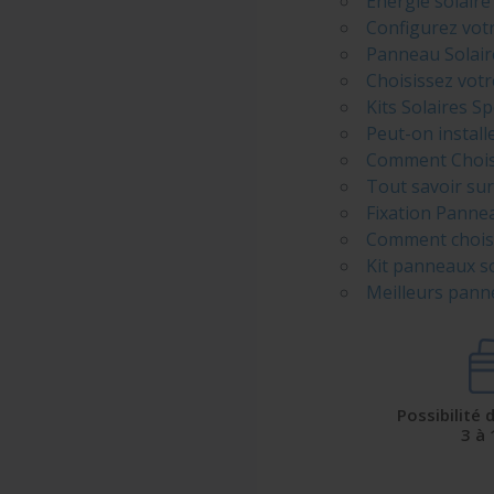
Energie solaire
Configurez votr
Panneau Solair
Choisissez vot
Kits Solaires S
Peut-on install
Comment Choisir
Tout savoir sur
Fixation Pannea
Comment choisi
Kit panneaux s
Meilleurs panne
Possibilité
3 à 