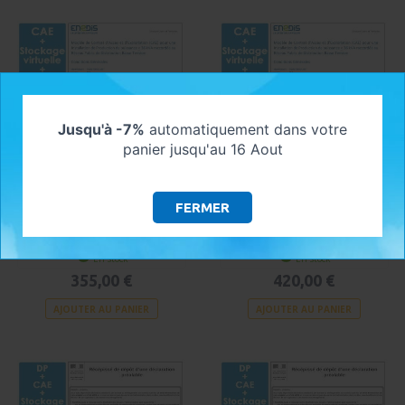
Jusqu'à -7%
automatiquement dans votre
panier jusqu'au 16 Aout
FERMER
CONTRAT D’ACCÈS AU RÉSEAU
CONTRAT D’ACCÈS AU RÉSEAU
AVEC VENTE DE SURPLUS PAR
AVEC STOCKAGE VIRTUEL PAR
URBAN SOLAR ENERGY + CONSUEL
URBAN SOLAR ENERGY + CONSUEL
En stock
En stock
355,00 €
420,00 €
AJOUTER AU PANIER
AJOUTER AU PANIER