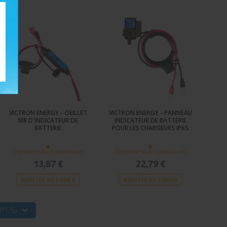
VICTRON ENERGY - OEILLET
VICTRON ENERGY - PANNEAU
M8 D'INDICATEUR DE
INDICATEUR DE BATTERIE
BATTERIE
POUR LES CHARGEURS IP65
Disponible sous 6 jours ouvrés
Disponible sous 6 jours ouvrés
13,87 €
22,79 €
AJOUTER AU PANIER
AJOUTER AU PANIER
°1/5)