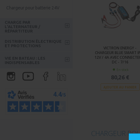
Monitoring
Convertisseurs DC 12V-24V
Chargeur pour batterie 24V
Accessoires batterie - Bateau
Convertisseurs DC 24V-12V
CHARGE PAR
Bluetti
L'ALTERNATEUR /
RÉPARTITEUR
Répartiteurs
DISTRIBUTION ÉLECTRIQUE
ET PROTECTIONS
VICTRON ENERGY -
Coupleur séparateur
CHARGEUR BLUE SMART I
Tableaux électriques
12V / 4A AVEC CONNECTE
VIE EN BATEAU : LES
Chargeur Booster DC DC
DC - 7/16
INDISPENSABLES
Disjoncteurs et fusibles
En stock
Prises usb / LEDS
80,26 €
Coupe-circuit et battery
protect
Glacière
AJOUTER AU PANIER
Connectiques
Eau
Câblage DC - Bâteau
Réfrigérateur
Prises de Quai
Chauffage
Electroménager - Bateau
CHARGEUR POU
Groupe électrogène