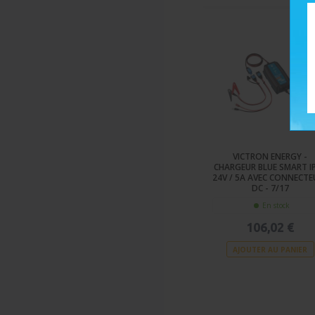
Climatisation
VICTRON ENERGY -
CHARGEUR BLUE SMART I
24V / 5A AVEC CONNECTE
DC - 7/17
En stock
106,02 €
AJOUTER AU PANIER