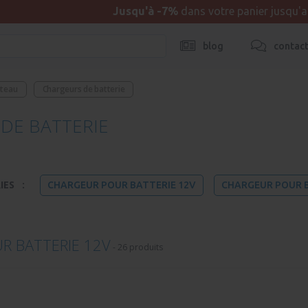
Jusqu'à -7%
dans votre panier jusqu'
blog
contac
ateau
Chargeurs de batterie
DE BATTERIE
IES
:
CHARGEUR POUR BATTERIE 12V
CHARGEUR POUR B
R BATTERIE 12V
-
26 produits