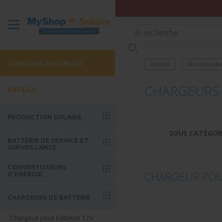
CONFIGUREZ VOTRE KIT
Accueil
Kit solaire B
CHARGEURS 
BATEAU
PRODUCTION SOLAIRE
SOUS CATÉGOR
Panneau solaire
BATTERIE DE SERVICE ET
SURVEILLANCE
MPPT
Batterie GEL
CONVERTISSEURS
PWM
CHARGEUR POU
D'ENERGIE
Batterie Lithium
Fixations panneaux solaires
Convertisseur-chargeur 230V
Batterie Nomade
CHARGEURS DE BATTERIE
- Bateau
Kit hivernage
Extension batterie nomade
Convertisseur classique 230V
Chargeur pour batterie 12V
Kit Navigation / Plaisance