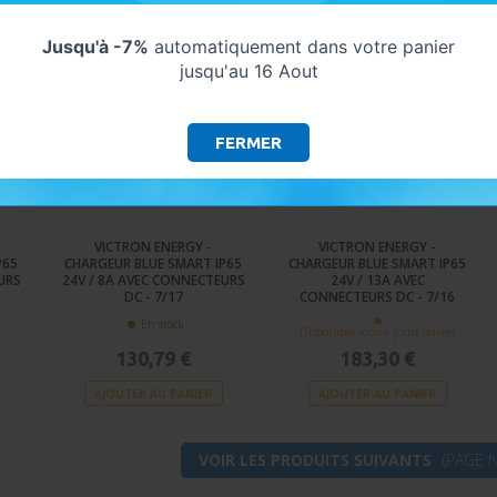
Jusqu'à -7%
automatiquement dans votre panier
jusqu'au 16 Aout
FERMER
VICTRON ENERGY -
VICTRON ENERGY -
P65
CHARGEUR BLUE SMART IP65
CHARGEUR BLUE SMART IP65
URS
24V / 8A AVEC CONNECTEURS
24V / 13A AVEC
DC - 7/17
CONNECTEURS DC - 7/16
En stock
Disponible sous 6 jours ouvrés
130,79 €
183,30 €
AJOUTER AU PANIER
AJOUTER AU PANIER
VOIR LES PRODUITS SUIVANTS
(PAGE N