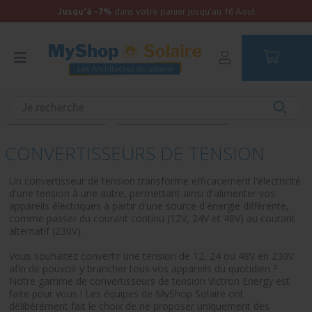
Jusqu'à -7%
dans votre panier jusqu'au 16 Aout
Accueil
Kit solaire camping-car et camion aménagé
Équipements unitaires
Convertisseurs de tension
CONVERTISSEURS DE TENSION
Un convertisseur de tension transforme efficacement l'électricité
d'une tension à une autre, permettant ainsi d'alimenter vos
appareils électriques à partir d'une source d'énergie différente,
comme passer du courant continu (12V, 24V et 48V) au courant
alternatif (230V).
Vous souhaitez convertir une tension de 12, 24 ou 48V en 230V
afin de pouvoir y brancher tous vos appareils du quotidien ?
Notre gamme de convertisseurs de tension Victron Energy est
faite pour vous ! Les équipes de MyShop Solaire ont
délibérément fait le choix de ne proposer uniquement des