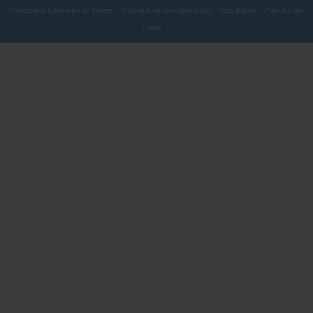
Conditions Générales de Ventes
-
Politique de confidentialité
-
Infos légales
-
Plan du site
Clikeo