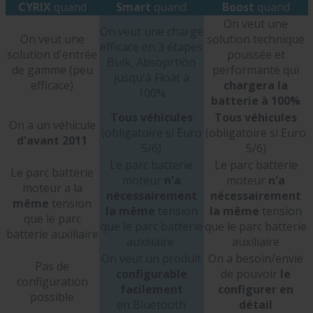
CYRIX
quand
Smart
quand
Boost
quand
On veut une
On veut une charge
On veut une
solution technique
efficace en 3 étapes
solution d'entrée
poussée et
Bulk, Absoprtion
de gamme (peu
performante qui
jusqu'à Float à
efficace)
chargera la
100%
batterie à 100%
Tous véhicules
Tous véhicules
On a un véhicule
(obligatoire si Euro
(obligatoire si Euro
d'avant 2011
5/6)
5/6)
Le parc batterie
Le parc batterie
Le parc batterie
moteur
n'a
moteur
n'a
moteur a la
nécessairement
nécessairement
même
tension
la même
tension
la même
tension
que le parc
que le parc batterie
que le parc batterie
batterie auxiliaire
auxiliaire
auxiliaire
On veut un produit
On a besoin/envie
Pas de
configurable
de pouvoir
le
configuration
facilement
configurer en
possible
en Bluetooth
détail