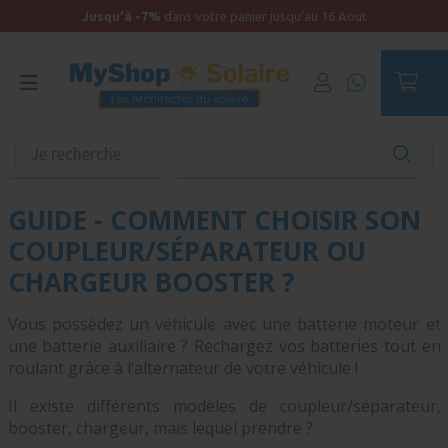
Jusqu'à -7%
dans votre panier jusqu'au 16 Aout
Accueil
Kit solaire camping-car et camion aménagé
Charge par l'alternateur
Guide - Comment choisir son coupleur ?
GUIDE - COMMENT CHOISIR SON
COUPLEUR/SÉPARATEUR OU
CHARGEUR BOOSTER ?
Vous possédez un véhicule avec une batterie moteur et
une batterie auxiliaire ? Rechargez vos batteries tout en
roulant grâce à l’alternateur de votre véhicule !
Il existe différents modèles de coupleur/séparateur,
booster, chargeur, mais lequel prendre ?