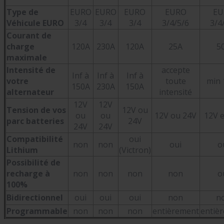
Type de
EURO
EURO
EURO
EURO
EU
Véhicule EURO
3/4
3/4
3/4
3/4/5/6
3/4
Courant de
charge
120A
230A
120A
25A
5
maximale
Intensité de
accepte
Inf à
Inf à
Inf à
votre
toute
min 
150A
230A
150A
alternateur
intensité
12V
12V
Tension de vos
12V ou
ou
ou
12V ou 24V
12V e
parc batteries
24V
24V
24V
Compatibilité
oui
non
non
oui
o
Lithium
(Victron)
Possibilité de
recharge à
non
non
non
non
o
100%
Bidirectionnel
oui
oui
oui
non
n
Programmable
non
non
non
entièrement
entiè