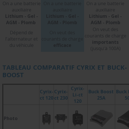
On a une batterie
On a une batterie
On a une batterie
auxiliaire
auxiliaire
auxiliaire
Lithium - Gel -
Lithium - Gel -
Lithium - Gel -
AGM - Plomb
AGM - Plomb
AGM - Plomb
On veut des
Dépend de
On veut des
courants de charge
l'alternateur et
courants de charge
importants
du véhicule
efficace
(jusqu'à 100A)
TABLEAU COMPARATIF CYRIX ET BUCK-
BOOST
Cyrix-
Cyrix-
Cyrix-
Buck Boost
Buck 
Li-ct
ct 120
ct 230
25A
5
120
Photo