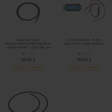
CÂBLE BATTERIE-
VICTRON ENERGY - VE.BUS
RÉGULATEUR/CONVERTISSEUR DE
BLUETOOTH SMART DONGLE
1.5 M EN 70 MM² - COSSE M8 - NU
En stock
En stock
49,90 €
99,08 €
AJOUTER AU PANIER
AJOUTER AU PANIER