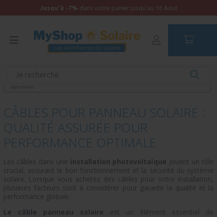
Jusqu'à -7%
dans votre panier jusqu'au 16 Aout
Accueil
Autonomie
Accessoires solaires
Câbles pour panneau solaire : Qualité assurée pour performance
optimale
CÂBLES POUR PANNEAU SOLAIRE :
QUALITÉ ASSURÉE POUR
PERFORMANCE OPTIMALE
Les câbles dans une
installation photovoltaïque
jouent un rôle
crucial, assurant le bon fonctionnement et la sécurité du système
solaire. Lorsque vous achetez des câbles pour votre installation,
plusieurs facteurs sont à considérer pour garantir la qualité et la
performance globale.
Le câble panneau solaire
est un élément essentiel de