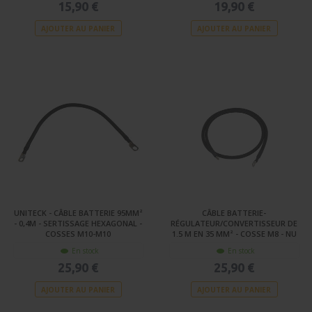
15,90 €
19,90 €
AJOUTER AU PANIER
AJOUTER AU PANIER
UNITECK - CÂBLE BATTERIE 95MM²
CÂBLE BATTERIE-
- 0,4M - SERTISSAGE HEXAGONAL -
RÉGULATEUR/CONVERTISSEUR DE
COSSES M10-M10
1.5 M EN 35 MM² - COSSE M8 - NU
En stock
En stock
25,90 €
25,90 €
AJOUTER AU PANIER
AJOUTER AU PANIER