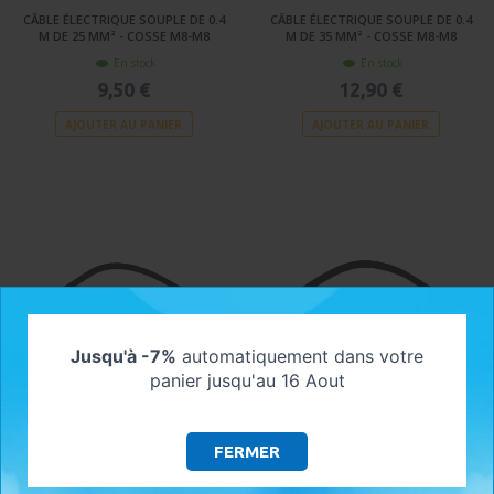
CÂBLE ÉLECTRIQUE SOUPLE DE 0.4
CÂBLE ÉLECTRIQUE SOUPLE DE 0.4
M DE 25 MM² - COSSE M8-M8
M DE 35 MM² - COSSE M8-M8
En stock
En stock
9,50 €
12,90 €
AJOUTER AU PANIER
AJOUTER AU PANIER
Jusqu'à -7%
automatiquement dans votre
panier jusqu'au 16 Aout
CÂBLE ÉLECTRIQUE SOUPLE DE 0.4
CÂBLE ÉLECTRIQUE SOUPLE DE 0.4
M DE 50 MM² - COSSE M8-M8
M DE 70 MM² - COSSE M8-M8
FERMER
En stock
En stock
15,90 €
19,90 €