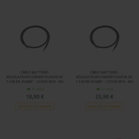
CÂBLE BATTERIE-
CÂBLE BATTERIE-
RÉGULATEUR/CONVERTISSEUR DE
RÉGULATEUR/CONVERTISSEUR DE
1.5 M EN 25 MM² - COSSE M10 - NU
1.5 M EN 35 MM² - COSSE M10 - NU
En stock
En stock
18,90 €
25,90 €
AJOUTER AU PANIER
AJOUTER AU PANIER