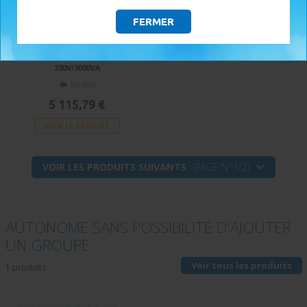
FERMER
KIT SOLAIRE HORS RÉSEAU
AUTONOME 3000W - LITHIUM
POWERBRICK 5.38KWH - HYBRIDE
230V/3000VA
En stock
5 115,79 €
VOIR LE PRODUIT
VOIR LES PRODUITS SUIVANTS
(PAGE N°1/2)
AUTONOME SANS POSSIBILITÉ D'AJOUTER
UN GROUPE
Voir tous les produits
1 produits