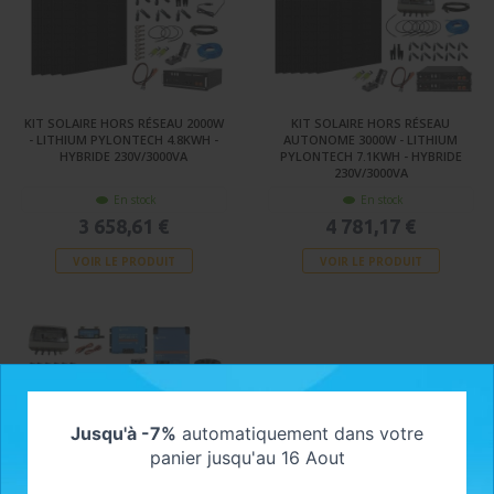
KIT SOLAIRE HORS RÉSEAU 2000W
KIT SOLAIRE HORS RÉSEAU
- LITHIUM PYLONTECH 4.8KWH -
AUTONOME 3000W - LITHIUM
HYBRIDE 230V/3000VA
PYLONTECH 7.1KWH - HYBRIDE
230V/3000VA
En stock
En stock
3 658,61 €
4 781,17 €
VOIR LE PRODUIT
VOIR LE PRODUIT
Jusqu'à -7%
automatiquement dans votre
panier jusqu'au 16 Aout