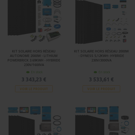
KIT SOLAIRE HORS RÉSEAU
KIT SOLAIRE HORS RÉSEAU 2000W
AUTONOME 2000W - LITHIUM
- DYNESS 5,12KWH- HYBRIDE
POWERBRICK 3.69KWH - HYBRIDE
230V/3000VA
230V/1600VA
En stock
En stock
3 343,23 €
3 533,61 €
VOIR LE PRODUIT
VOIR LE PRODUIT