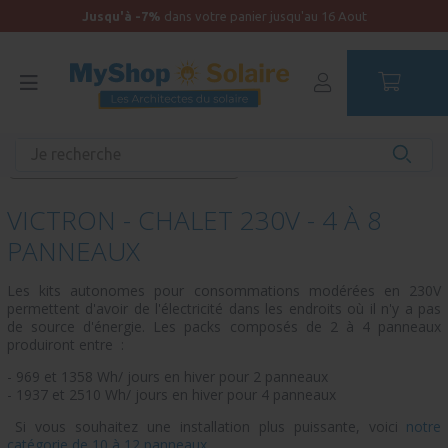
Jusqu'à -7%
dans votre panier jusqu'au 16 Aout
Accueil
Maison Autonome
kits à monter soi-même
Victron - Chalet 230V - 4 à 8 panneaux
VICTRON - CHALET 230V - 4 À 8
PANNEAUX
Les kits autonomes pour consommations modérées en 230V
permettent d'avoir de l'électricité dans les endroits où il n'y a pas
de source d'énergie. Les packs composés de 2 à 4 panneaux
produiront entre :
- 969 et 1358 Wh/ jours en hiver pour 2 panneaux
- 1937 et 2510 Wh/ jours en hiver pour 4 panneaux
Si vous souhaitez une installation plus puissante, voici
notre
catégorie de 10 à 12 panneaux.