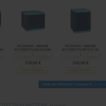
E
PYLONTECH - ARMOIRE
PYLONTECH - ARMOIRE
06U
BATTERIES PYLONTECH 09U
BATTERIES PYLONTECH 12U
és
Disponible sous 3 jours ouvrés
Disponible sous 3 jours ouvrés
370,00 €
390,00 €
VOIR LE PRODUIT
VOIR LE PRODUIT
VOIR LES PRODUITS SUIVANTS
(PAGE N
ROTECTION BATTERIE
-
67 produits