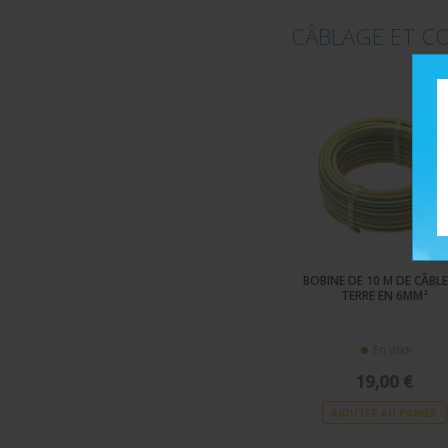
CÂBLAGE ET C
BOBINE DE 10 M DE CÂBLE
TERRE EN 6MM²
En stock
19,00 €
AJOUTER AU PANIER