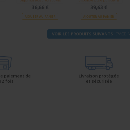
Disponible sous 6 jours ouvrés
Disponible sous 6 jours ouvrés
36,66 €
39,63 €
AJOUTER AU PANIER
AJOUTER AU PANIER
VOIR LES PRODUITS SUIVANTS
(PAGE N
 de paiement de
Livraison protégée
12 fois
et sécurisée