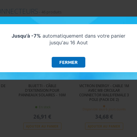
ONNECTEURS
-
46 produits
Jusqu'à -7%
automatiquement dans votre panier
jusqu'au 16 Aout
FERMER
 DE
BLUETTI - CÂBLE
VICTRON ENERGY - CABLE 1M
D'EXTENSION POUR
AVEC M8 CIRCULAR
PANNEAUX SOLAIRES - 10M
CONNECTOR MALE/FEMALE 3
POLE (PACK DE 2)
En stock
Disponible sous 6 jours ouvrés
26,91 €
34,68 €
AJOUTER AU PANIER
AJOUTER AU PANIER