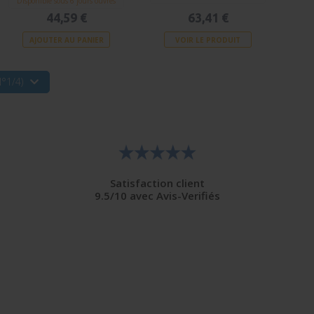
Disponible sous 6 jours ouvrés
44,59 €
63,41 €
AJOUTER AU PANIER
VOIR LE PRODUIT
°1/4)
Satisfaction client
9.5/10 avec Avis-Verifiés