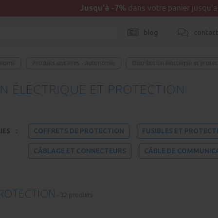
Jusqu'à -7%
dans votre panier jusqu'
blog
contac
onome
Produits unitaires - Autonomie
Distribution électrique et prote
ON ÉLECTRIQUE ET PROTECTION
IES
:
COFFRETS DE PROTECTION
FUSIBLES ET PROTECT
CÂBLAGE ET CONNECTEURS
CÂBLE DE COMMUNIC
PROTECTION
-
32 produits