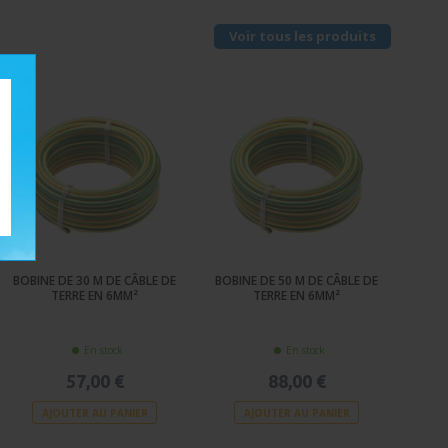
Voir tous les produits
BOBINE DE 30 M DE CÂBLE DE
BOBINE DE 50 M DE CÂBLE DE
TERRE EN 6MM²
TERRE EN 6MM²
En stock
En stock
57,00 €
88,00 €
AJOUTER AU PANIER
AJOUTER AU PANIER