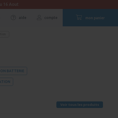
au 16 Aout
t
aide
compte
mon panier
ction
ION BATTERIE
ATION
Voir tous les produits