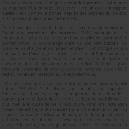
Ces batteries peuvent s’intégrer à
tous les projets
d'autonomie
ou matériels déjà en votre possession avec un excellent rapport
qualité / prix. Comme la grande majorité des batteries du marché,
elles possèdent des bornes de taille M8.
Pour l’ensemble de ces batteries nous recommandons vivement
l’ajout d’un
moniteur de batterie
(BMV, smartshunt). Le
moniteur de batterie est le cœur d’une installation autonome. Il
permet d’avoir le pourcentage exact de son parc batterie, de
visualiser les charges et décharges, et d’avoir un historique de son
parc batterie. L’avantage est d’avoir précisément l’information sur
la capacité de ces batteries et de pouvoir aisément ajuster sa
consommation. Rendez-vous dans “produit à l’unité” pour
retrouver l’ensemble de nos accessoires batteries disponible à
l’achat, moniteurs, protections, câblage électrique.
N’hésitez surtout pas à consulter notre rubrique ci-dessous "quelle
batterie GEL choisir?”. En plus de vous orienter, nous rappelons
l’ensemble des bonnes pratiques à adopter dès la réception de sa
batterie pour une durée de vie accrue.
La batterie est l'élément le
plus cher, à la durée de vie la plus courte dans une installation
solaire. Elle est fragile et nécessite toute votre attention quant au
choix et son mode d'utilisation. Il faut prendre le temps de choisir
la batterie en fonction de ses besoins, du convertisseur mis en
place, de la recharge solaire (panneaux, MPPT…),ou secteur via un