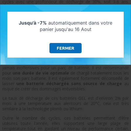
cycles avec une profondeur de décharge de 30%, soit 3-6 ans.
Victron Energy a intégré à ses batteries
GEL
la technologie
VRLA
(Valve Regulated Lead Acid) qui garantit une étanchéité à vie. La
technologie VRLA permet surtout une bonne récupération en cas
de décharge profonde (supérieur à 50%). L’ensemble des batteries
Jusqu'à -7%
automatiquement dans votre
ci-dessous dispose d’une tension de 12V. Cette technologie est
panier jusqu'au 16 Aout
très similaire à la technologie AGM.
Dans le cadre d’une installation photovoltaïque, la batterie va
permettre de stocker la production des panneaux solaires dans le
FERMER
but d’utiliser l'énergie lorsque vous en avez besoin.
Il est important de souligner que les décharges profondes ne sont
jamais inoffensives pour un parc de batterie. Il est recommandé
pour
une durée de vie optimale
de chargé totalement tous les
mois son parc batterie. Il est également fortement déconseillé de
laisser
une batterie déchargée sans source de charge
au
risque de créer des dommages irréversibles.
Le taux de décharge de ces batteries GEL est d'environ 2% par
mois à une température aux alentours de 20°C, cela est très
similaire à la technologie plomb ou lithium.
Outre le nombre de cycles, ces batteries permettent d’être
utilisées toute l’année, elles supportent une large plage de
température tout en gardant un niveau de performance certain.