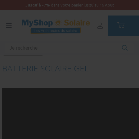
Jusqu'à -7%
dans votre panier jusqu'au 16 Aout
Accueil
Produits unitaires - Autonomie
Batteries
Batterie solaire GEL
BATTERIE SOLAIRE GEL