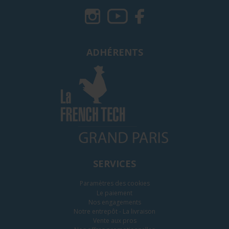
ADHÉRENTS
Email
*
Les propositions de devis vous seront envoyées par
Email.
Commentaires
SERVICES
Paramètres des cookies
Le paiement
Nos engagements
ENVOYER VOTRE DEMANDE À NOTRE BUREAU
Notre entrepôt - La livraison
D’ÉTUDE
Vente aux pros
* Merci de répondre à toutes les questions pour