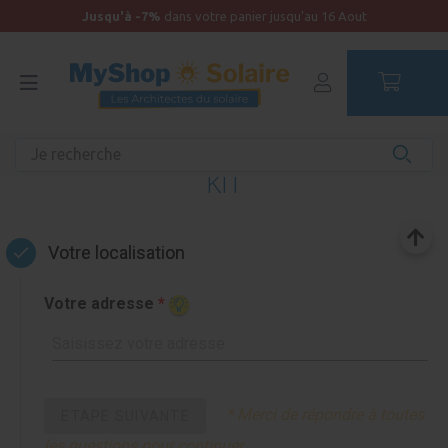
Jusqu'à -7%
dans votre panier jusqu'au 16 Aout
STATION SOLAIRE - TROUVEZ VOTRE
KIT
Votre localisation
Votre adresse
*
* Merci de répondre à toutes
ETAPE SUIVANTE
les questions pour continuer