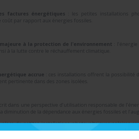
es factures énergétiques
: les petites installations p
re coût par rapport aux énergies fossiles.
majeure à la protection de l'environnement
: l'énergie
nsi à la lutte contre le réchauffement climatique.
ergétique accrue
: ces installations offrent la possibilité
ent pertinente dans des zones isolées.
rit dans une perspective d'utilisation responsable de l'éner
 la diminution de la dépendance aux énergies fossiles et l'
 place de petites installations photovoltaïques solaires 
ant aux différents besoins des utilisateurs. Cela s'alig
offrant des solutions techniques novatrices pour répondre a