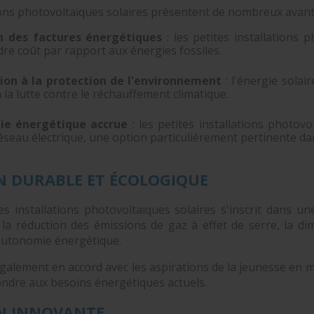
tions photovoltaïques solaires présentent de nombreux avan
n des factures énergétiques
: les petites installations
ndre coût par rapport aux énergies fossiles.
ion à la protection de l'environnement
: l'énergie solai
 la lutte contre le réchauffement climatique.
e énergétique accrue
: les petites installations photovol
éseau électrique, une option particulièrement pertinente da
N DURABLE ET ÉCOLOGIQUE
tes installations photovoltaïques solaires s'inscrit dans u
se la réduction des émissions de gaz à effet de serre, la d
autonomie énergétique.
alement en accord avec les aspirations de la jeunesse en ma
ndre aux besoins énergétiques actuels.
N INNOVANTE