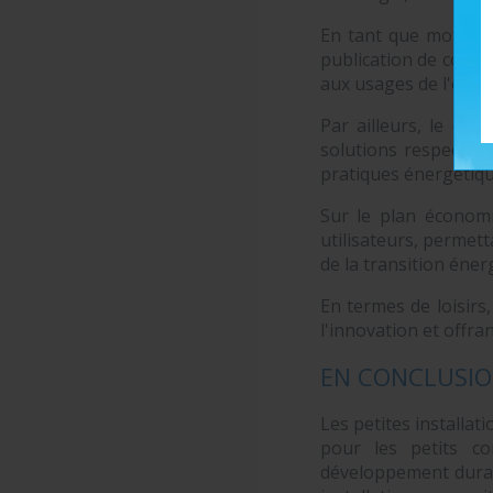
En tant que moteur d
publication de connai
aux usages de l'éner
Par ailleurs, le dé
solutions respectueu
pratiques énergétiqu
Sur le plan économi
utilisateurs, permett
de la transition éne
En termes de loisirs
l'innovation et offra
EN CONCLUSI
Les petites installat
pour les petits co
développement durabl