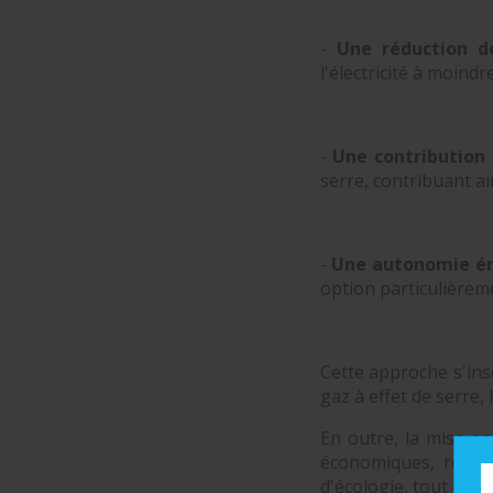
-
Une réduction d
l'électricité à moind
-
Une contribution 
serre, contribuant ai
-
Une autonomie én
option particulièrem
Cette approche s'insc
gaz à effet de serre,
En outre, la mise en
économiques, répond
d'écologie, tout en 