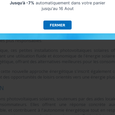
Jusqu'à -7%
automatiquement dans votre panier
u progrès écologique, ces installations jouent un rôle es
jusqu'au 16 Aout
ssances et de résultats. Elles s'inscrivent également comme
gie, notamment dans le traitement d'eau.
FERMER
veloppement durable est au cœur de cette proposition én
ses de l'environnement. L'utilisation du soleil comme sou
es plus responsables.
que, ces petites installations photovoltaïques solaires 
ant une utilisation fluide et économique de l'énergie solaire
rgétique, offrant des alternatives meilleures pour les conso
, cette nouvelle approche énergétique s'inscrit également
nt des opportunités de loisirs orientés vers une énergie plus
ON
ions photovoltaïques solaires, soutenues par des aides loca
nsommateurs. Elles offrent une réponse concrète aux 
e, et contribuent à l'autonomie énergétique tout en respe