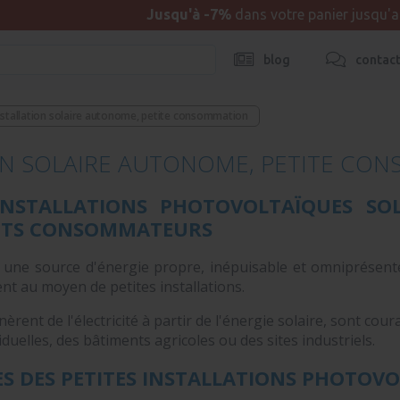
Jusqu'à -7%
dans votre panier jusqu'
blog
contac
nstallation solaire autonome, petite consommation
ON SOLAIRE AUTONOME, PETITE CO
 INSTALLATIONS PHOTOVOLTAÏQUES SO
TITS CONSOMMATEURS
t une source d'énergie propre, inépuisable et omniprésente.
ent au moyen de petites installations.
èrent de l'électricité à partir de l'énergie solaire, sont co
iduelles, des bâtiments agricoles ou des sites industriels.
S DES PETITES INSTALLATIONS PHOTOVO