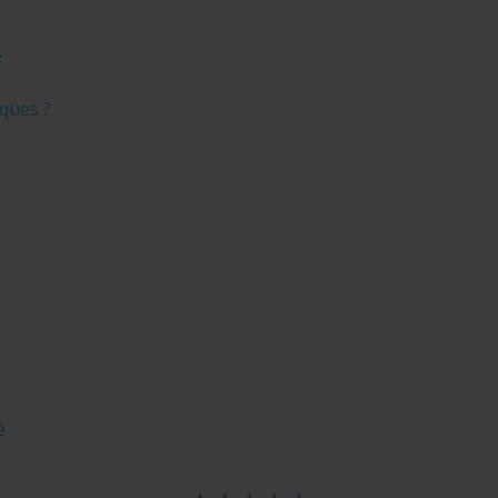
é
ques ?
é