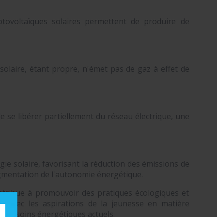
hotovoltaïques solaires permettent de produire de
 solaire, étant propre, n'émet pas de gaz à effet de
 de se libérer partiellement du réseau électrique, une
gie solaire, favorisant la réduction des émissions de
augmentation de l'autonomie énergétique.
contribue à promouvoir des pratiques écologiques et
ne avec les aspirations de la jeunesse en matière
ux besoins énergétiques actuels.