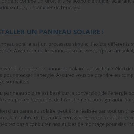
itionnent comme un droit à une économie fluide, éclairant 
duire et de consommer de l'énergie.
TALLER UN PANNEAU SOLAIRE :
anneau solaire est un processus simple. Il existe différents 
tant de s'assurer que le panneau solaire est exposé au sole
nsiste à brancher le panneau solaire au système électriqu
es pour stocker l'énergie. Assurez vous de prendre en comp
ge souhaitée.
panneau solaire est basé sur la conversion de l'énergie sola
 les étapes de fixation et de branchement pour garantir un 
tion d'un panneau solaire peut être réalisée par tout un cha
ation, le nombre de batteries nécessaires, ou le fonctionnem
hésitez pas à consulter nos guides de montage pour des inst