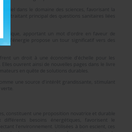
sentiel dans le domaine des sciences, favorisant la
 un traitant principal des questions sanitaires liées
ergétique, apportant un mot d'ordre en faveur de
rce d'énergie propose un tour significatif vers des
offrent un droit à une économie d'échelle pour les
. Elles ouvrent ainsi de nouvelles pages dans le livre
mmateurs en quête de solutions durables.
 comme une source d'intérêt grandissante, stimulant
 verte.
les, constituent une proposition novatrice et durable
différents besoins énergétiques, favorisent le
ctant l'environnement. Utilisées à bon escient, ces