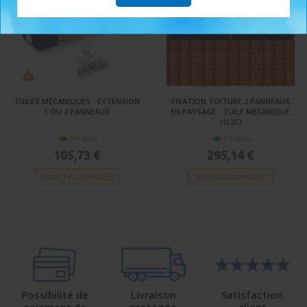
TUILES MÉCANIQUES - EXTENSION
FIXATION TOITURE 2 PANNEAUX
1 OU 2 PANNEAUX
EN PAYSAGE - TUILE MÉCANIQUE
(1L2C)
En stock
En stock
105,73 €
295,14 €
AJOUTER AU PANIER
AJOUTER AU PANIER
Possibilité de
Livraison
Satisfaction