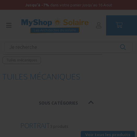
Jusqu'à -7%
dans votre panier jusqu'au 16 Aout
Accueil
Équipements
Fixations
Fixation panneau sur toiture pour kit solaire autoconso
Tuiles mécaniques
TUILES MÉCANIQUES
SOUS CATÉGORIES
PORTRAIT
3 produits
Voir tous les produits