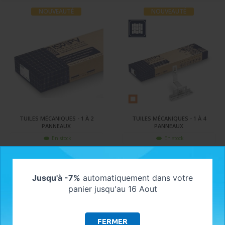
NOUVEAUTÉ
NOUVEAUTÉ
TUILES MÉCANIQUES - 1 À 2
TUILES MÉCANIQUES - 1 À 4
PANNEAUX
PANNEAUX
En stock
En stock
143,13 €
250,49 €
AJOUTER AU PANIER
VOIR LE PRODUIT
Jusqu'à -7%
automatiquement dans votre
panier jusqu'au 16 Aout
NOUVEAUTÉ
FERMER