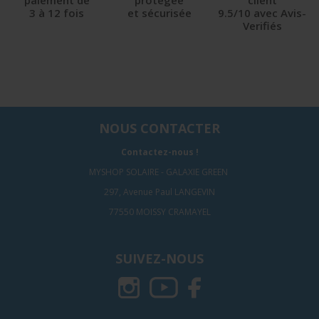
paiement de
protégée
client
3 à 12 fois
et sécurisée
9.5/10 avec Avis-
Verifiés
NOUS CONTACTER
Contactez-nous !
MYSHOP SOLAIRE - GALAXIE GREEN
297, Avenue Paul LANGEVIN
77550 MOISSY CRAMAYEL
SUIVEZ-NOUS