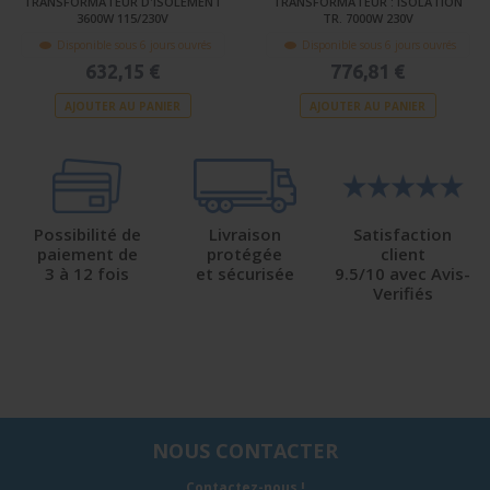
TRANSFORMATEUR D'ISOLEMENT
TRANSFORMATEUR : ISOLATION
3600W 115/230V
TR. 7000W 230V
Disponible sous 6 jours ouvrés
Disponible sous 6 jours ouvrés
632,15 €
776,81 €
AJOUTER AU PANIER
AJOUTER AU PANIER
Possibilité de
Livraison
Satisfaction
paiement de
protégée
client
3 à 12 fois
et sécurisée
9.5/10 avec Avis-
Verifiés
NOUS CONTACTER
Contactez-nous !