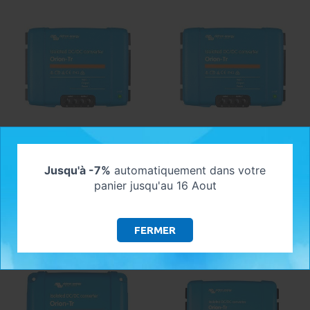
VICTRON ENERGY - ORION-TR DC-
VICTRON ENERGY - ORION-TR DC-
DC 24V/24V-17A (400W) ISOLÉ
DC 24V/48V-8.5A (400W) ISOLÉ
Jusqu'à -7%
automatiquement dans votre
Disponible sous 6 jours ouvrés
Disponible sous 6 jours ouvrés
panier jusqu'au 16 Aout
213,03 €
213,03 €
AJOUTER AU PANIER
AJOUTER AU PANIER
FERMER