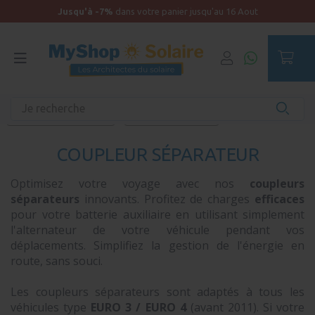
Jusqu'à -7%
dans votre panier jusqu'au 16 Aout
Accueil
Kit solaire camping-car et camion aménagé
Charge par l'alternateur
Coupleur séparateur
COUPLEUR SÉPARATEUR
Optimisez votre voyage avec nos
coupleurs
séparateurs
innovants. Profitez de charges
efficaces
pour votre batterie auxiliaire en utilisant simplement
l'alternateur de votre véhicule pendant vos
déplacements. Simplifiez la gestion de l'énergie en
route, sans souci.
Les coupleurs séparateurs sont adaptés à tous les
véhicules type
EURO 3 / EURO 4
(avant 2011). Si votre