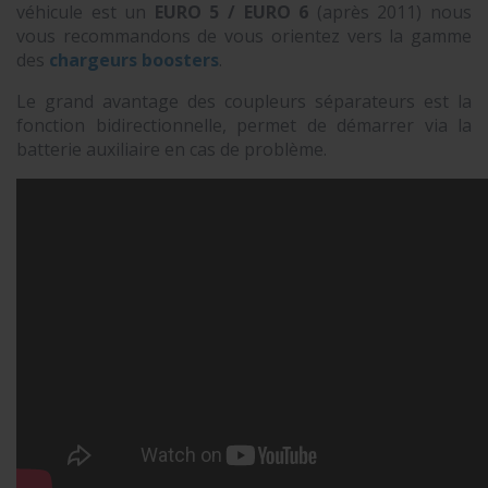
véhicule est un
EURO 5 / EURO 6
(après 2011) nous
vous recommandons de vous orientez vers la gamme
des
chargeurs boosters
.
Le grand avantage des coupleurs séparateurs est la
fonction bidirectionnelle, permet de démarrer via la
batterie auxiliaire en cas de problème.