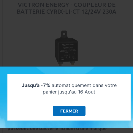
VICTRON ENERGY - COUPLEUR DE
BATTERIE CYRIX-LI-CT 12/24V 230A
Le coupleur de batteries Cyrix-li-Ct a été spécialement
Jusqu'à -7%
automatiquement dans votre
conçu pour combiner un parc de batterie Lithium Victron
panier jusqu'au 16 Aout
Energy à une batterie de démarrage classique au
plomb/AGM.
Cette version du coupleur Cyrix est uniquement
FERMER
nécessaire si vous possédez une batterie Victron
Energy avec un VE.Bus BMS ou un MiniBMS. Si vous
possédez une batterie lithium d'une marque