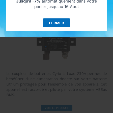
Jusqu'à -7%
automatiquement dans votre
panier jusqu'au 16 Aout
VICTRON ENERGY - COUPLEUR DE
BATTERIE CYRIX-LI-LOAD 12/24V 230A
FERMER
Le coupleur de batteries Cyrix-Li-Load 230A permet de
bénéficier d'une alimentation directe sur votre batterie
Lithium protégée pour l'ensemble de vos appareils. Cet
appareil est raccordé et piloté par votre système VEBus
BMS.
VOIR LE PRODUIT