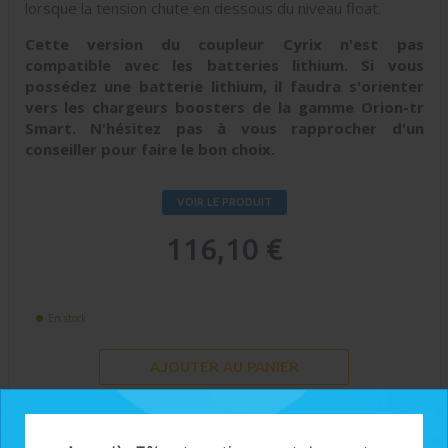
lorsque la tension chute en dessous du niveau float.
Cette version du coupleur Cyrix n'est pas
compatible avec les batteries lithium. Si vous
possédez une batterie lithium, il faudra s'orienter
vers les chargeurs boosters de la gamme Orion-tr
Smart. N'hésitez pas à vous rapprocher d'un
conseiller pour faire le bon choix.
VOIR LE PRODUIT
116,10 €
En stock
AJOUTER AU PANIER