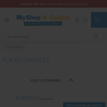
Jusqu'à -7%
dans votre panier jusqu'au 16 Aout
Accueil
Équipements
Fixations
Fixation panneau sur toiture pour kit solaire autoconso
Tuiles canales
TUILES CANALES
SOUS CATÉGORIES
PORTRAIT
3 produits
Voir tous les produits