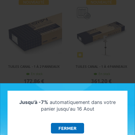
NOUVEAUTÉ
NOUVEAUTÉ
TUILES CANAL - 1 À 2 PANNEAUX
TUILES CANAL - 1 À 4 PANNEAUX
En stock
En stock
172,86 €
361,20 €
AJOUTER AU PANIER
AJOUTER AU PANIER
Jusqu'à -7%
automatiquement dans votre
NOUVEAUTÉ
panier jusqu'au 16 Aout
FERMER