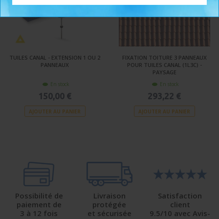
TUILES CANAL - EXTENSION 1 OU 2
FIXATION TOITURE 3 PANNEAUX
PANNEAUX
POUR TUILES CANAL (1L3C) -
PAYSAGE
En stock
En stock
150,00 €
293,22 €
AJOUTER AU PANIER
AJOUTER AU PANIER
Possibilité de
Livraison
Satisfaction
paiement de
protégée
client
3 à 12 fois
et sécurisée
9.5/10 avec Avis-