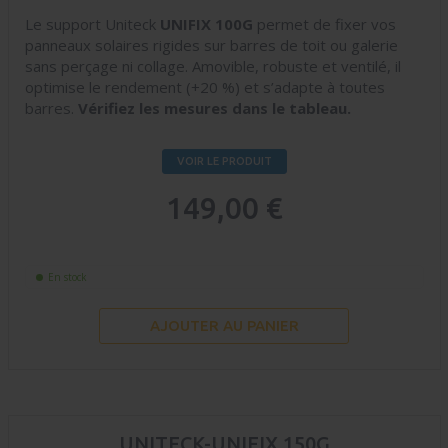
Le support Uniteck
UNIFIX 100G
permet de fixer vos
panneaux solaires rigides sur barres de toit ou galerie
sans perçage ni collage. Amovible, robuste et ventilé, il
optimise le rendement (+20 %) et s’adapte à toutes
barres.
Vérifiez les mesures dans le tableau.
VOIR LE PRODUIT
149,00 €
En stock
AJOUTER AU PANIER
UNITECK-UNIFIX 150G