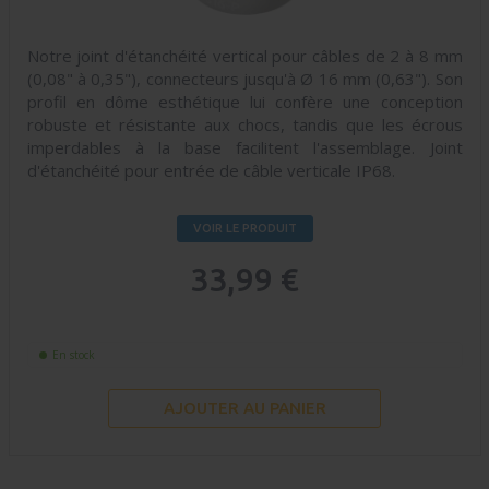
Notre joint d'étanchéité vertical pour câbles de 2 à 8 mm
(0,08" à 0,35"), connecteurs jusqu'à Ø 16 mm (0,63"). Son
profil en dôme esthétique lui confère une conception
robuste et résistante aux chocs, tandis que les écrous
imperdables à la base facilitent l'assemblage. Joint
d'étanchéité pour entrée de câble verticale IP68.
VOIR LE PRODUIT
33,99 €
En stock
AJOUTER AU PANIER