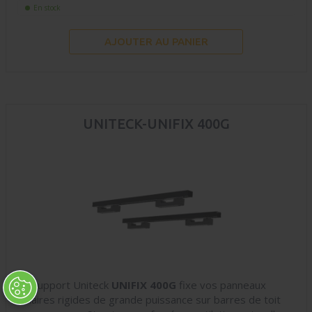
En stock
AJOUTER AU PANIER
UNITECK-UNIFIX 400G
Le support Uniteck
UNIFIX 400G
fixe vos panneaux
solaires rigides de grande puissance sur barres de toit