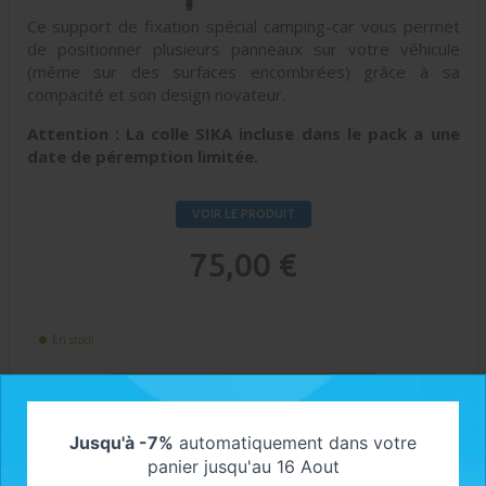
Ce support de fixation spécial camping-car vous permet
de positionner plusieurs panneaux sur votre véhicule
(même sur des surfaces encombrées) grâce à sa
compacité et son design novateur.
Attention : La colle SIKA incluse dans le pack a une
date de péremption limitée.
VOIR LE PRODUIT
75,00 €
En stock
AJOUTER AU PANIER
Jusqu'à -7%
automatiquement dans votre
panier jusqu'au 16 Aout