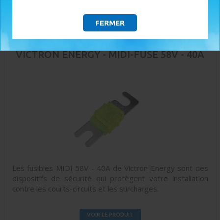
FERMER
VICTRON ENERGY - MIDI-FUSE 58V - 40A
Les fusibles MIDI 58V - 40A de Victron Energy sont des
dispositifs de sécurité qui protègent votre installation
contre les courts-circuits et les surcharges.
VOIR LE PRODUIT