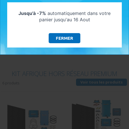
Pour retrouver les informations sur
Jusqu'à -7%
automatiquement dans votre
livraison cliquez ici !
panier jusqu'au 16 Aout
FERMER
SOUS CATÉGORIES
KIT AFRIQUE HORS RÉSEAU PREMIUM
Voir tous les produits
6 produits