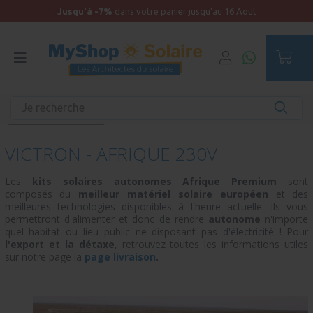
Jusqu'à -7%
dans votre panier jusqu'au 16 Aout
Accueil
Maison Autonome
kits à monter soi-même
Victron - Afrique 230V
VICTRON - AFRIQUE 230V
Les
kits solaires autonomes Afrique Premium
sont
composés du
meilleur matériel solaire européen
et des
meilleures technologies disponibles à l'heure actuelle. Ils vous
permettront d'alimenter et donc de rendre
autonome
n'importe
quel habitat ou lieu public ne disposant pas d'électricité ! Pour
l'export et la détaxe
, retrouvez toutes les informations utiles
sur notre page la
page livraison
.