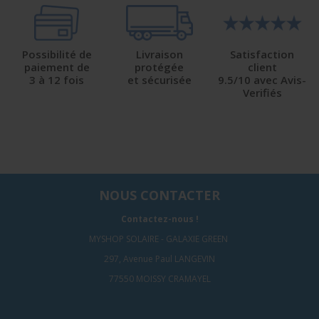
Possibilité de
Livraison
Satisfaction
paiement de
protégée
client
3 à 12 fois
et sécurisée
9.5/10 avec Avis-
Verifiés
NOUS CONTACTER
Contactez-nous !
MYSHOP SOLAIRE - GALAXIE GREEN
297, Avenue Paul LANGEVIN
77550 MOISSY CRAMAYEL