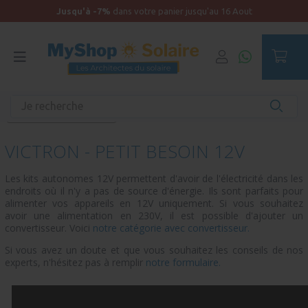
Jusqu'à -7%
dans votre panier jusqu'au 16 Aout
Accueil
Maison Autonome
kits à monter soi-même
Victron - Petit besoin 12V
VICTRON - PETIT BESOIN 12V
Les kits autonomes 12V permettent d'avoir de l'électricité dans les
endroits où il n'y a pas de source d'énergie. Ils sont parfaits pour
alimenter vos appareils en 12V uniquement. Si vous souhaitez
avoir une alimentation en 230V, il est possible d'ajouter un
convertisseur. Voici
notre catégorie avec convertisseur.
Si vous avez un doute et que vous souhaitez les conseils de nos
experts, n'hésitez pas à remplir
notre formulaire.