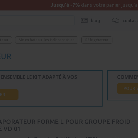
Jusqu'à -7%
dans votre panier jusqu'
blog
contac
ateau
Vie en bateau : les indispensables
Réfrigérateur
EUR
ENSEMBLE LE KIT ADAPTÉ À VOS
COMMENT
POUR 
ER
VAPORATEUR FORME L POUR GROUPE FROID -
 VD 01