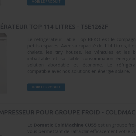
VOIR LE PRODUIT
ÉRATEUR TOP 114 LITRES - TSE1262F
Le réfrigérateur Table Top BEKO est le compagno
petits espaces. Avec sa capacité de 114 Litres, il es
chalets, les tiny houses, les véhicules et les b
imbattable et sa faible consommation énergéti
solution abordable et économe. Le réfrigér
compatible avec nos solutions en énergie solaire.
VOIR LE PRODUIT
OMPRESSEUR POUR GROUPE FROID - COLDMAC
Le
Dometic ColdMachine CU55
est un groupe fro
vous permettant de rafraîchir efficacement votre v