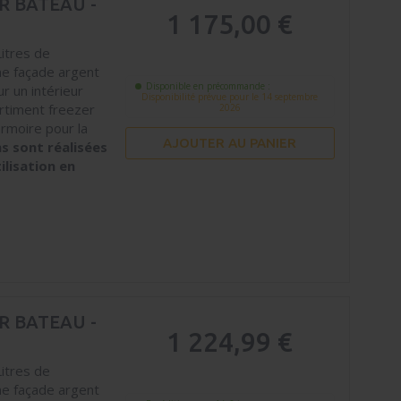
R BATEAU -
1 175,00 €
Litres de
ne façade argent
Disponible en précommande :
r un intérieur
Disponibilité prévue pour le 14 septembre
artiment freezer
2026
armoire pour la
AJOUTER AU PANIER
ns sont réalisées
ilisation en
R BATEAU -
1 224,99 €
Litres de
ne façade argent