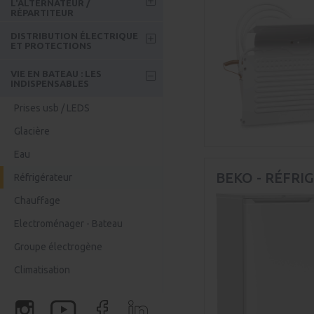
L'ALTERNATEUR /
Monitoring
RÉPARTITEUR
Convertisseurs DC 12V-24V
Chargeur pour batterie 24V
Répartiteurs
Accessoires batterie - Bateau
DISTRIBUTION ÉLECTRIQUE
Convertisseurs DC 24V-12V
ET PROTECTIONS
Coupleur séparateur
Bluetti
Tableaux électriques
VIE EN BATEAU : LES
Chargeur Booster DC DC
INDISPENSABLES
Disjoncteurs et fusibles
Prises usb / LEDS
Coupe-circuit et battery
protect
Glacière
Connectiques
Eau
Câblage DC - Bâteau
BEKO - RÉFRI
Réfrigérateur
Prises de Quai
Chauffage
Electroménager - Bateau
Groupe électrogène
Climatisation