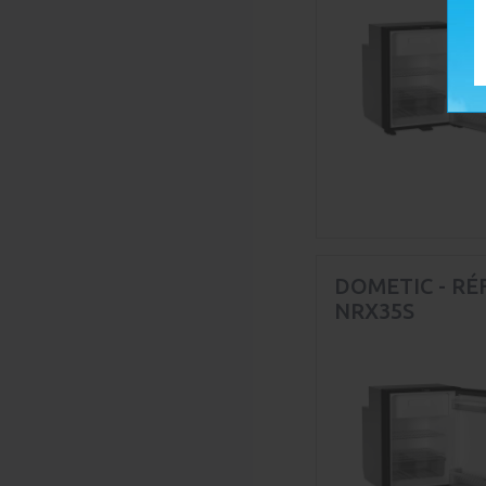
DOMETIC - RÉ
NRX35S