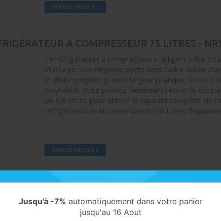
VOIR LE PRODUIT
FRIGÉRATEUR À COMPRESSEUR 75 LITRES - NR
Ce réfrigérateur à compression intelligent offre 75 
stockage. Son élégante porte sans cadre dotée d’u
et d’une poignée grande largeur pratique, s'ouvre su
polyvalent. Vous pouvez facilement retirer le comp
de 6,6 Litres pour utiliser la capacité complète de l’
réfrigération ou la conservation (78 Litres disponibl
VOIR LE PRODUIT
FRIGÉRATEUR À COMPRESSEUR 44 LITRES POU
Jusqu'à -7%
automatiquement dans votre panier
jusqu'au 16 Aout
Ce réfrigérateur à compression compact offre 44 Li