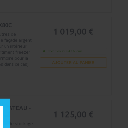
X80C
1 019,00 €
Litres de
ne façade argent
r un intérieur
artiment freezer
Expédition sous 4 à 6 jours
armoire pour la
AJOUTER AU PANIER
es dans ce cas).
R BATEAU -
1 125,00 €
tres de stockage.