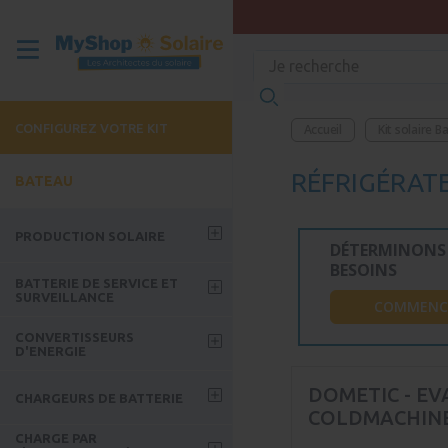
CONFIGUREZ VOTRE KIT
Accueil
Kit solaire B
RÉFRIGÉRAT
BATEAU
PRODUCTION SOLAIRE
DÉTERMINONS 
BESOINS
Panneau solaire
BATTERIE DE SERVICE ET
SURVEILLANCE
COMMENC
MPPT
Batterie GEL
CONVERTISSEURS
PWM
D'ENERGIE
Batterie Lithium
Fixations panneaux solaires
Convertisseur-chargeur 230V
DOMETIC - E
Batterie Nomade
CHARGEURS DE BATTERIE
- Bateau
Kit hivernage
COLDMACHINE
Extension batterie nomade
Convertisseur classique 230V
CHARGE PAR
Chargeur pour batterie 12V
Kit Navigation / Plaisance