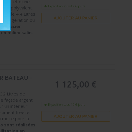
argent et d’une
Expédition sous 4 à 6 jours
rieur polyvalent.
zer de 4,4 Litres
AJOUTER AU PANIER
a réfrigération ou
s en acier
en milieu salin.
R BATEAU -
1 125,00 €
 32 Litres de
ne façade argent
Expédition sous 4 à 6 jours
r un intérieur
artiment freezer
AJOUTER AU PANIER
armoire pour la
ns sont réalisées
ilisation en