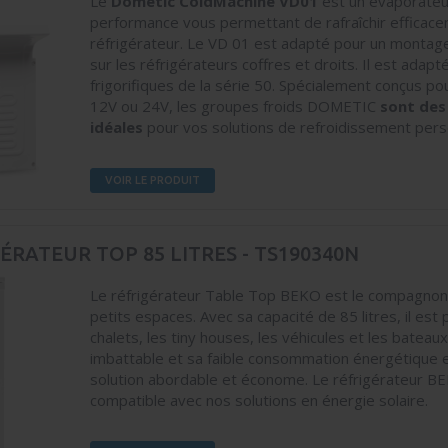
Le
Dometic ColdMachine VD01
est un évaporateu
performance vous permettant de rafraîchir efficac
réfrigérateur. Le VD 01 est adapté pour un montage 
sur les réfrigérateurs coffres et droits. Il est adap
frigorifiques de la série 50. Spécialement conçus po
12V ou 24V, les groupes froids DOMETIC
sont des 
idéales
pour vos solutions de refroidissement pers
VOIR LE PRODUIT
GÉRATEUR TOP 85 LITRES - TS190340N
Le réfrigérateur Table Top BEKO est le compagnon 
petits espaces. Avec sa capacité de 85 litres, il est 
chalets, les tiny houses, les véhicules et les bateaux
imbattable et sa faible consommation énergétique e
solution abordable et économe. Le réfrigérateur B
compatible avec nos solutions en énergie solaire.