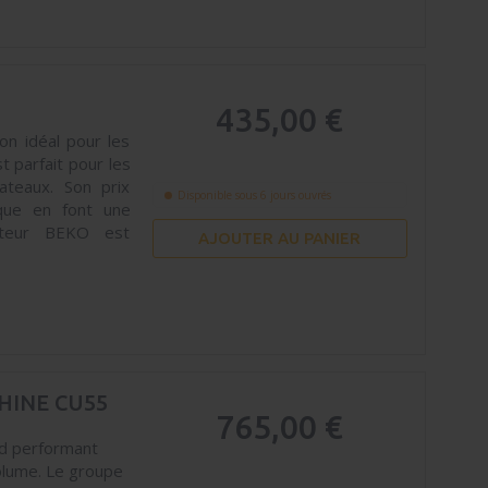
435,00 €
n idéal pour les
t parfait pour les
ateaux. Son prix
Disponible sous 6 jours ouvrés
que en font une
ateur BEKO est
AJOUTER AU PANIER
HINE CU55
765,00 €
id performant
olume. Le groupe