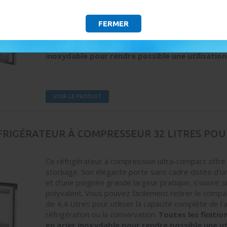
Son élégante porte sans cadre dotée d’une façade 
poignée grande largeur pratique, s'ouvre sur un inté
Vous pouvez facilement retirer le compartiment free
FERMER
pour utiliser la capacité complète de l’armoire pour l
la conservation.
Toutes les finitions sont réalisée
inoxydable pour rendre possible une utilisation 
VOIR LE PRODUIT
FRIGÉRATEUR À COMPRESSEUR 32 LITRES POU
Ce réfrigérateur à compression ultra-compact offre
stockage. Son élégante porte sans cadre dotée d’u
et d’une poignée grande largeur pratique, s'ouvre su
polyvalent. Vous pouvez facilement retirer le comp
de 4,4 Litres pour utiliser la capacité complète de l’
réfrigération ou la conservation.
Toutes les finitio
en acier inoxydable pour rendre possible une ut