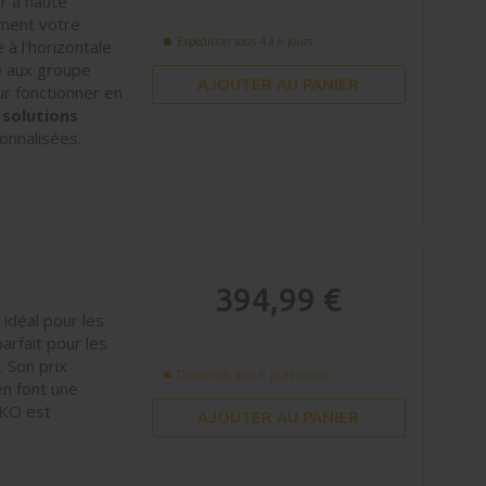
r à haute
ement votre
Expédition sous 4 à 6 jours
à l'horizontale
té aux groupe
AJOUTER AU PANIER
ur fonctionner en
solutions
onnalisées.
394,99 €
idéal pour les
parfait pour les
. Son prix
Disponible sous 6 jours ouvrés
n font une
EKO est
AJOUTER AU PANIER