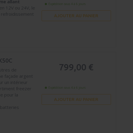
me allant
Expédition sous 4 à 6 jours
en 12V ou 24V, le
 refroidissement
AJOUTER AU PANIER
X50C
799,00 €
Litres de
ne façade argent
r un intérieur
artiment freezer
Expédition sous 4 à 6 jours
re pour la
AJOUTER AU PANIER
 batteries