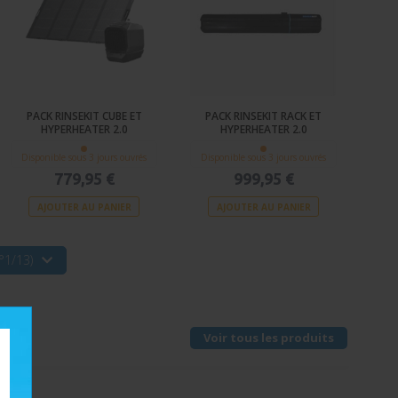
PACK RINSEKIT CUBE ET
PACK RINSEKIT RACK ET
HYPERHEATER 2.0
HYPERHEATER 2.0
Disponible sous 3 jours ouvrés
Disponible sous 3 jours ouvrés
779,95 €
999,95 €
AJOUTER AU PANIER
AJOUTER AU PANIER
°1/13)
Voir tous les produits