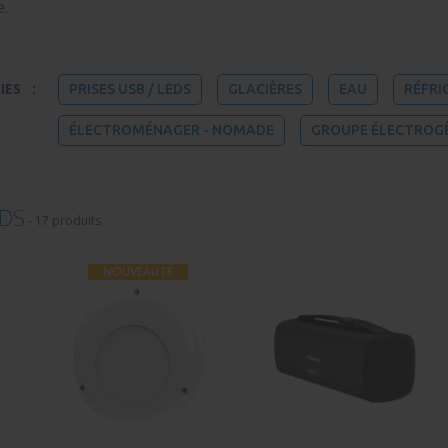
e.
IES
:
PRISES USB / LEDS
GLACIÈRES
EAU
RÉFRI
ÉLECTROMÉNAGER - NOMADE
GROUPE ÉLECTROG
EDS
-
17 produits
NOUVEAUTÉ