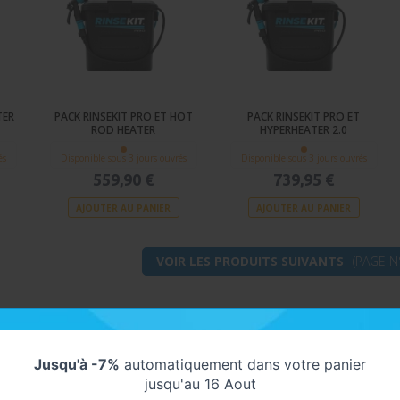
TER
PACK RINSEKIT PRO ET HOT
PACK RINSEKIT PRO ET
ROD HEATER
HYPERHEATER 2.0
és
Disponible sous 3 jours ouvrés
Disponible sous 3 jours ouvrés
559,90 €
739,95 €
AJOUTER AU PANIER
AJOUTER AU PANIER
VOIR LES PRODUITS SUIVANTS
(PAGE N
RS
-
16 produits
Jusqu'à -7%
automatiquement dans votre panier
jusqu'au 16 Aout