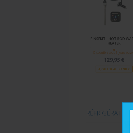
RINSEKIT - HOT ROD WA
HEATER
Disponible sous 3 jours ouvr
129,95 €
AJOUTER AU PANIER
RÉFRIGÉRATEU