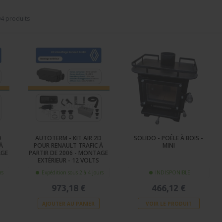
4 produits
D
AUTOTERM - KIT AIR 2D
SOLIDO - POÊLE À BOIS -
À
POUR RENAULT TRAFIC À
MINI
AGE
PARTIR DE 2006 - MONTAGE
EXTÉRIEUR - 12 VOLTS
rs
Expédition sous 2 à 4 jours
INDISPONIBLE
973,18 €
466,12 €
AJOUTER AU PANIER
VOIR LE PRODUIT