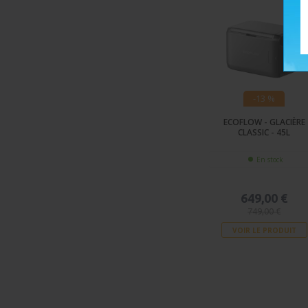
-13 %
ECOFLOW - GLACIÈRE
CLASSIC - 45L
En stock
649,00 €
749,00 €
VOIR LE PRODUIT