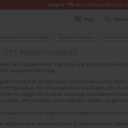
Jusqu'à -7%
dans votre panier jusqu'
blog
contac
camping-car et camion aménagé
Équipements unitaires
Vie nomade : le
: LES INDISPENSABLES
made : les indispensables" regroupe une grand nombre de pr
e installation électrique.
 grand nombre de produit basse consommation pour rédui
et réfrigérateurs, des climatisations et chauffages, des chau
us de ces catégories produits beaucoup d'équipements pour
-fusibles, interrupteurs, prise extérieur, busbar, coupe circu
 chaque produit est soigneusement sélectionnée pour vous of
e catégorie vous retrouverez tout le nécessaire pour comp