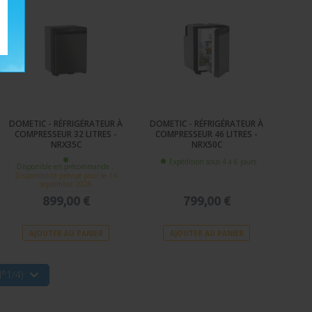
DOMETIC - RÉFRIGÉRATEUR À
DOMETIC - RÉFRIGÉRATEUR À
COMPRESSEUR 32 LITRES -
COMPRESSEUR 46 LITRES -
NRX35C
NRX50C
Expédition sous 4 à 6 jours
Disponible en précommande :
Disponibilité prévue pour le 14
septembre 2026
899,00 €
799,00 €
AJOUTER AU PANIER
AJOUTER AU PANIER
°1/4)