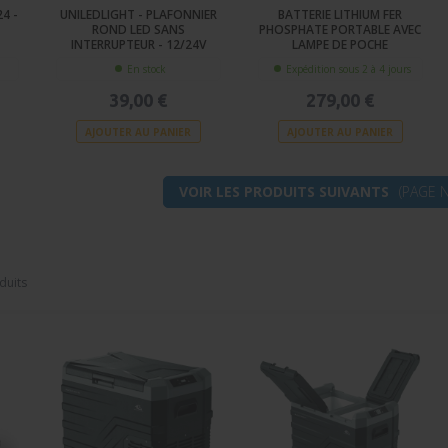
4 -
UNILEDLIGHT - PLAFONNIER
BATTERIE LITHIUM FER
-
ROND LED SANS
PHOSPHATE PORTABLE AVEC
INTERRUPTEUR - 12/24V
LAMPE DE POCHE
En stock
Expédition sous 2 à 4 jours
39,00 €
279,00 €
AJOUTER AU PANIER
AJOUTER AU PANIER
VOIR LES PRODUITS SUIVANTS
(PAGE N
duits