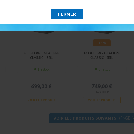
FERMER
-12 %
ECOFLOW - GLACIÈRE
ECOFLOW - GLACIÈRE
CLASSIC - 35L
CLASSIC - 55L
En stock
En stock
699,00 €
749,00 €
849,00 €
VOIR LE PRODUIT
VOIR LE PRODUIT
VOIR LES PRODUITS SUIVANTS
(PAGE N