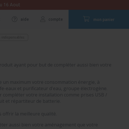
au 16 Aout
t
aide
compte
mon panier
s indispensables
oduit ayant pour but de compléter aussi bien votre
re un maximum votre consommation énergie, à
ffe-eaux et purificateur d'eau, groupe électrogène.
 compléter votre installation comme prises USB /
it et répartiteur de batterie.
frir la meilleure qualité.
léter aussi bien votre aménagement que votre