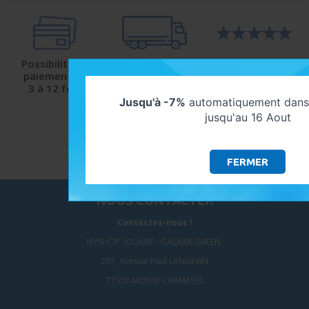
Possibilité de
Livraison
Satisfaction
paiement de
protégée
client
3 à 12 fois
et sécurisée
9.5/10 avec Avis-
Verifiés
Jusqu'à -7%
automatiquement dans 
jusqu'au 16 Aout
FERMER
NOUS CONTACTER
Contactez-nous !
MYSHOP SOLAIRE - GALAXIE GREEN
297, Avenue Paul LANGEVIN
77550 MOISSY CRAMAYEL