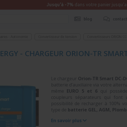
Jusqu'à -7%
dans votre panier jusqu'
blog
contac
taires - Autonomie
Convertisseur de tension
Convertisseurs ORION CC-
ERGY - CHARGEUR ORION-TR SMART 
Le chargeur
Orion-TR Smart DC-
batterie d’auxiliaire via votre alter
même
EURO 5 et 6
qui possèden
coupleurs séparateurs qui font 
possibilité de recharger à 100% vo
type de
batterie GEL, AGM, Plomb
En savoir plus