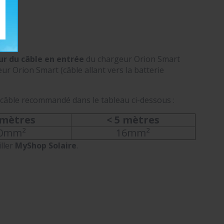
r du câble en entrée
du chargeur Orion Smart
r Orion Smart (câble allant vers la batterie
 câble recommandé dans le tableau ci-dessous :
 mètres
< 5 mètres
0mm²
16mm²
ller
MyShop Solaire
.