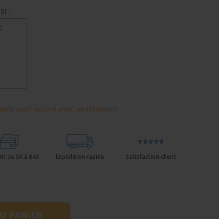
I :
E
pris sauf accord avec abattement
nt de 3X à 84X
Expédition rapide
Satisfaction client