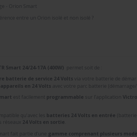
e - Orion Smart
férence entre un Orion isolé et non isolé ?
TR Smart 24
/24-17A (400W)
permet soit de :
e batterie de service
24 Volts
via votre batterie de démar
appareils en 24
Volts
avec votre parc batterie (démarrage/
smart
est facilement
programmable
sur l’application
Victr
mpatible qu'avec les
batteries 24 Volts en entrée
(batterie
s réseaux
24 Volts en sortie
.
art fait partie d’une
gamme comprenant plusieurs modè