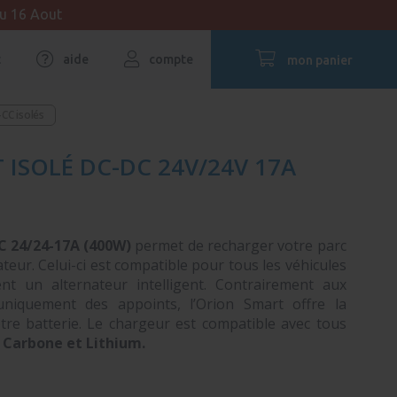
au 16 Aout
t
aide
compte
mon panier
CC isolés
ISOLÉ DC-DC 24V/24V 17A
DC
24/24-17A (400W)
permet de recharger votre parc
nateur. Celui-ci est compatible pour tous les véhicules
t un alternateur intelligent. Contrairement aux
uniquement des appoints, l’Orion Smart offre la
tre batterie. Le chargeur est compatible avec tous
 Carbone et Lithium.