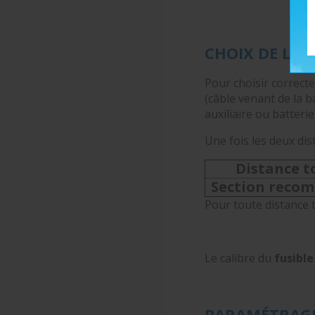
CHOIX DE LA 
Pour choisir correc
(câble venant de la b
auxiliaire ou batterie 
Une fois les deux dis
Distance t
Section reco
Pour toute distance 
Le calibre du
fusibl
PARAMÉTRAG