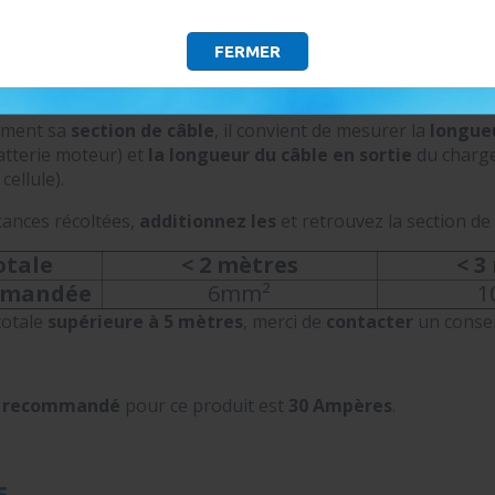
FERMER
SECTION DE CÂBLE ET DU FUSIBLE
tement sa
section de câble
, il convient de mesurer la
longueu
atterie moteur) et
la longueur du câble en sortie
du chargeu
cellule).
tances récoltées,
additionnez les
et retrouvez la section de
otale
< 2 mètres
< 3
mmandée
6mm²
1
totale
supérieure à 5 mètres
, merci de
contacter
un consei
e recommandé
pour ce produit est
30 Ampères
.
E