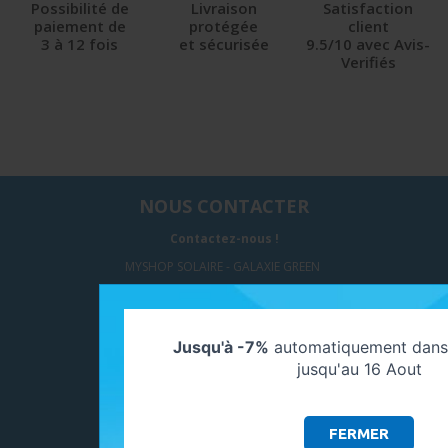
Possibilité de
Livraison
Satisfaction
paiement de
protégée
client
3 à 12 fois
et sécurisée
9.5/10 avec Avis-
Verifiés
NOUS CONTACTER
Contactez-nous !
MYSHOP SOLAIRE - GALAXIE GREEN
297, Avenue Paul LANGEVIN
77550 MOISSY CRAMAYEL
Jusqu'à -7%
automatiquement dans 
jusqu'au 16 Aout
SUIVEZ-NOUS
FERMER