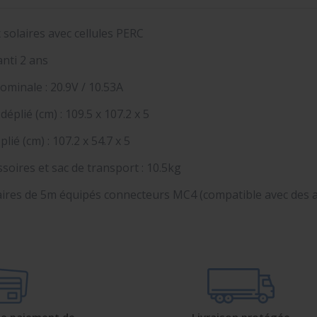
olaires avec cellules PERC
nti 2 ans
ominale : 20.9V / 10.53A
éplié (cm) : 109.5 x 107.2 x 5
ié (cm) : 107.2 x 54.7 x 5
ssoires et sac de transport : 10.5kg
laires de 5m équipés connecteurs MC4 (compatible avec des