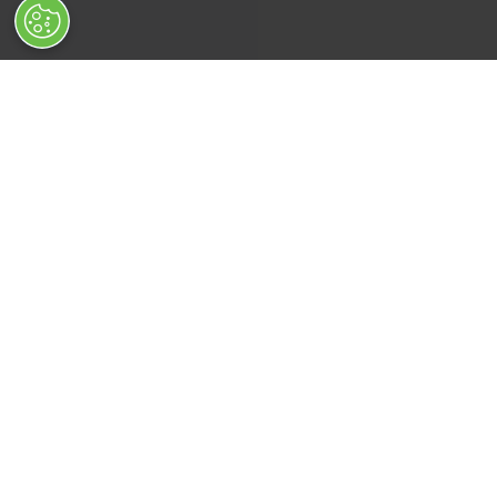
NOUS CONTACTER
SUIVEZ-
Contactez-nous !
MYSHOP SOLAIRE - GALAXIE GREEN