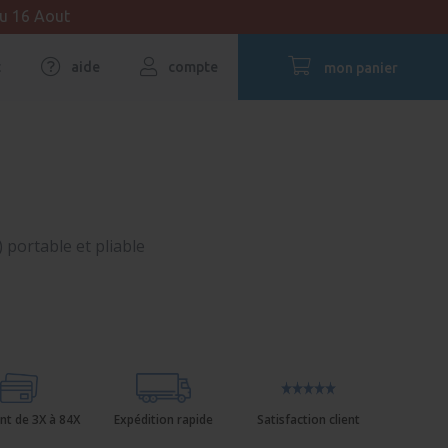
au 16 Aout
t
aide
compte
mon panier
 portable et pliable
nt de 3X à 84X
Expédition rapide
Satisfaction client