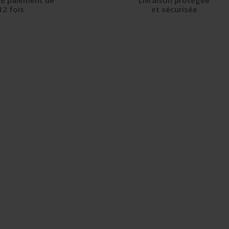
 de paiement de
Livraison protégée
12 fois
et sécurisée