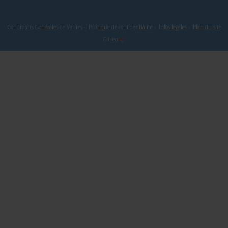
Conditions Générales de Ventes
-
Politique de confidentialité
-
Infos légales
-
Plan du site
Clikeo