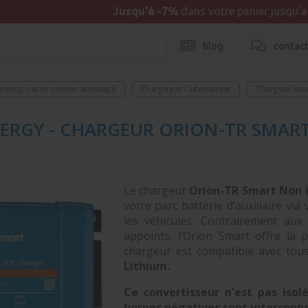
Jusqu'à -7%
dans votre panier jusqu'
blog
contac
camping-car et camion aménagé
Charge par l'alternateur
Chargeur Boo
ERGY - CHARGEUR ORION-TR SMART
Le chargeur
Orion-TR Smart Non i
votre parc batterie d’auxiliaire via
les véhicules. Contrairement au
appoints, l’Orion Smart offre la 
chargeur est compatible avec tou
Lithium.
Ce convertisseur n'est pas isol
bornes négatives sont interconn