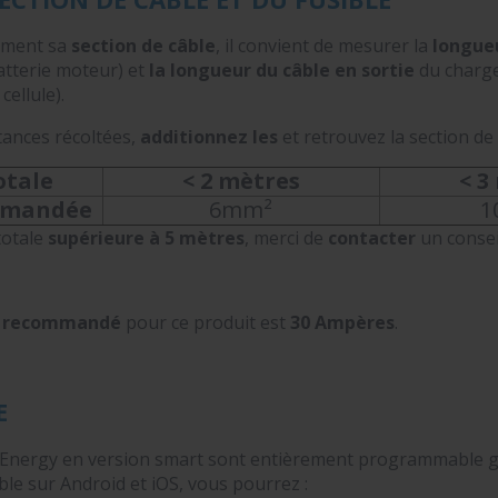
tement sa
section de câble
, il convient de mesurer la
longueu
atterie moteur) et
la longueur du câble en sortie
du chargeu
cellule).
tances récoltées,
additionnez les
et retrouvez la section de
otale
< 2 mètres
< 3
mmandée
6mm²
1
totale
supérieure à 5 mètres
, merci de
contacter
un consei
e recommandé
pour ce produit est
30 Ampères
.
E
 Energy en version smart sont entièrement programmable grâ
le sur Android et iOS, vous pourrez :