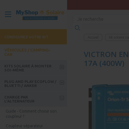
CONFIGUREZ VOTRE KIT
Accueil
Kit solaire 
VÉHICULES / CAMPING-
VICTRON EN
CAR
17A (400W)
KITS SOLAIRE À MONTER
SOI-MÊME
Kits week-end
PLUG AND PLAY ECOFLOW /
BLUETTI / ANKER
Kits Roadtrip
Batteries Ecoflow
CHARGE PAR
Kits avec batterie
L'ALTERNATEUR
Kits solaire Ecoflow
Kit Bus / Camion / FoodTruck
Guide - Comment choisir son
Accessoires Ecoflow
coupleur ?
Batteries Bluetti
Coupleur séparateur