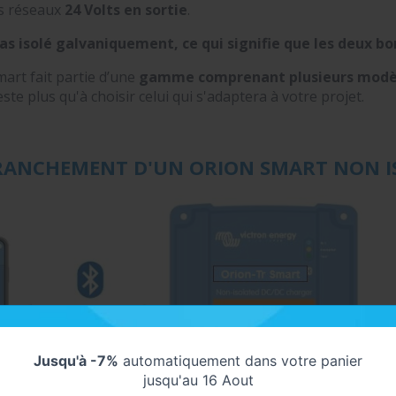
s réseaux
24 Volts en sortie
.
as isolé galvaniquement, ce qui signifie que les deux b
art fait partie d’une
gamme comprenant plusieurs modè
ste plus qu'à choisir celui qui s'adaptera à votre projet.
RANCHEMENT D'UN ORION SMART NON I
Jusqu'à -7%
automatiquement dans votre panier
jusqu'au 16 Aout