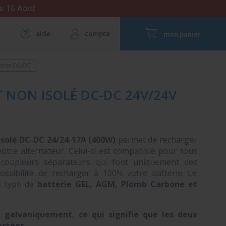
au 16 Aout
t
aide
compte
mon panier
ster DC/DC
 NON ISOLÉ DC-DC 24V/24V
solé DC-DC 24
/24-17A (400W)
permet de recharger
 votre alternateur. Celui-ci est compatible pour tous
x coupleurs séparateurs qui font uniquement des
possibilité de recharger à 100% votre batterie. Le
s type de
batterie GEL, AGM, Plomb Carbone et
é galvaniquement, ce qui signifie que les deux
ectées.