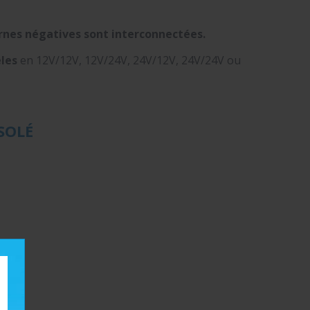
ornes négatives sont interconnectées.
les
en 12V/12V, 12V/24V, 24V/12V, 24V/24V ou
SOLÉ