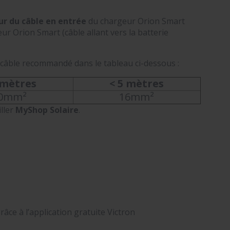
r du câble en entrée
du chargeur Orion Smart
r Orion Smart (câble allant vers la batterie
 câble recommandé dans le tableau ci-dessous :
 mètres
< 5 mètres
0mm²
16mm²
ller
MyShop Solaire
.
ce à l’application gratuite Victron