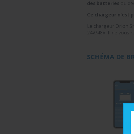
des batteries
ou de
Ce chargeur n'est p
Le chargeur Orion Sm
24V/48V. Il ne vous re
SCHÉMA DE B