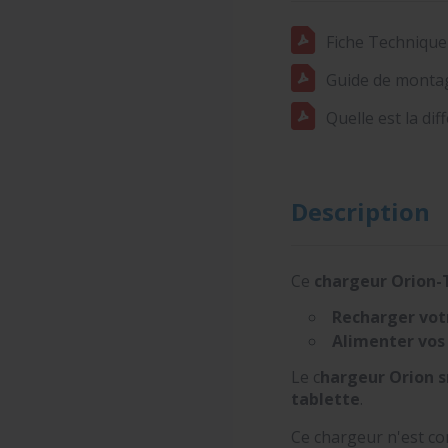
Fiche Technique
Guide de monta
Quelle est la dif
Description
Ce
chargeur Orion-
Recharger votr
Alimenter vos
Le c
hargeur Orion 
tablette
.
Ce chargeur n'est co