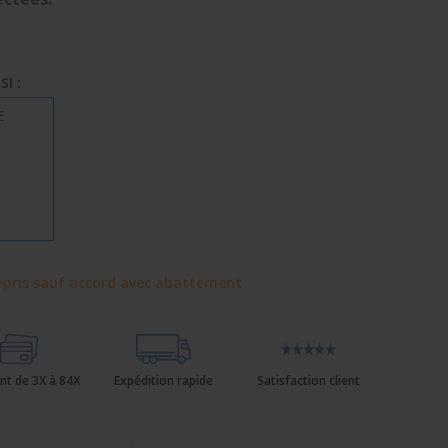
I :
E
pris sauf accord avec abattement
nt de 3X à 84X
Expédition rapide
Satisfaction client