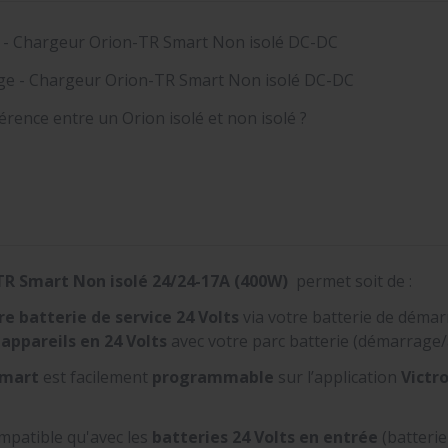
 - Chargeur Orion-TR Smart Non isolé DC-DC
ge - Chargeur Orion-TR Smart Non isolé DC-DC
férence entre un Orion isolé et non isolé ?
TR Smart Non isolé
24/24-17A (400W)
permet soit de :
e batterie de service
24 Volts
via votre batterie de démar
 appareils en 24
Volts
avec votre parc batterie (démarrage/
smart
est facilement
programmable
sur l’application
Victr
mpatible qu'avec les
batteries 24 Volts en entrée
(batterie