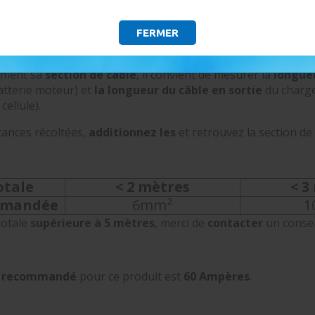
FERMER
SECTION DE CÂBLE ET DU FUSIBLE
tement sa
section de câble
, il convient de mesurer la
longueu
atterie moteur) et
la longueur du câble en sortie
du chargeu
cellule).
tances récoltées,
additionnez les
et retrouvez la section de
otale
< 2 mètres
< 3
mmandée
6mm²
1
totale
supérieure à 5 mètres
, merci de
contacter
un consei
e recommandé
pour ce produit est
60 Ampères
.