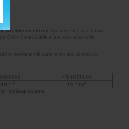
r du câble en entrée
du chargeur Orion Smart
r Orion Smart (câble allant vers la batterie
 câble recommandé dans le tableau ci-dessous :
 mètres
< 5 mètres
0mm²
16mm²
ller
MyShop Solaire
.