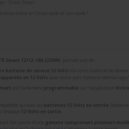
e - Orion Smart
férence entre un Orion isolé et non isolé ?
-TR Smart
12/12-18A (220W)
permet soit de :
e batterie de service
12 Volts
via votre batterie de démar
appareils en 12
Volts
avec votre parc batterie (démarrage/
smart
est facilement
programmable
sur l’application
Victr
mpatible qu'avec les
batteries 12 Volts en entrée
(batterie
s réseaux
12 Volts en sortie
.
art fait partie d’une
gamme comprenant plusieurs modè
ste plus qu'à choisir celui qui s'adaptera à votre projet.