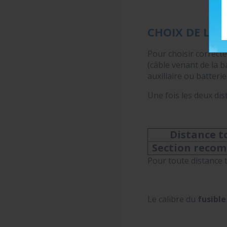
CHOIX DE LA 
Pour choisir correc
(câble venant de la b
auxiliaire ou batterie 
Une fois les deux dis
Distance t
Section reco
Pour toute distance 
Le calibre du
fusibl