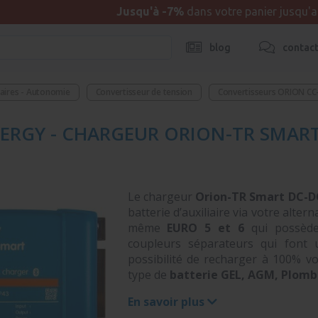
Jusqu'à -7%
dans votre panier jusqu'
blog
contac
taires - Autonomie
Convertisseur de tension
Convertisseurs ORION CC-
ERGY - CHARGEUR ORION-TR SMART 
Le chargeur
Orion-TR Smart DC-
batterie d’auxiliaire via votre alter
même
EURO 5 et 6
qui possèden
coupleurs séparateurs qui font 
possibilité de recharger à 100% vo
type de
batterie GEL, AGM, Plomb
En savoir plus