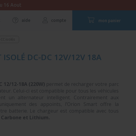
au 16 Aout
t
aide
compte
mon panier
CC isolés
ISOLÉ DC-DC 12V/12V 18A
DC
12/12-18A (220W)
permet de recharger votre parc
nateur. Celui-ci est compatible pour tous les véhicules
t un alternateur intelligent. Contrairement aux
uniquement des appoints, l’Orion Smart offre la
tre batterie. Le chargeur est compatible avec tous
 Carbone et Lithium.