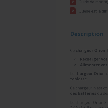
Guide de montag
Quelle est la dif
Description
Ce
chargeur Orion
Recharger votr
Alimenter vos 
Le c
hargeur Orion 
tablette
.
Ce chargeur n'est co
des batteries
ou de
Le chargeur Orion Sm
24V/48V. Il ne vous re