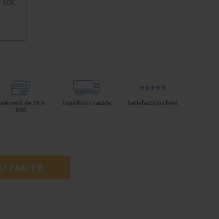
 SOL
aiement de 3X à
Expédition rapide
Satisfaction client
84X