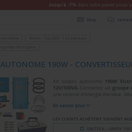
Jusqu'à -7%
dans votre panier jusqu'
blog
contac
er soi-même
Victron - Tiny 230V - 1 à 3 panneaux
 un groupe électrogène
E AUTONOME 190W - CONVERTISSE
Kit solaire autonome
190W Victr
12V/500VA.
Connectez un
groupe 
une réserve d'énergie étendue, idé
En savoir plus
LES CLIENTS ACHÈTENT SOUVENT AUSS
UNITECK - UNIFIX 150 