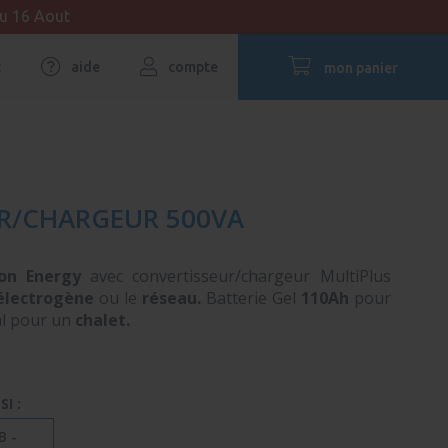
au 16 Aout
t
aide
compte
mon panier
UR/CHARGEUR 500VA
on Energy
avec convertisseur/chargeur MultiPlus
électrogène
ou le
réseau.
Batterie Gel
110Ah
pour
al pour un
chalet.
I :
B -