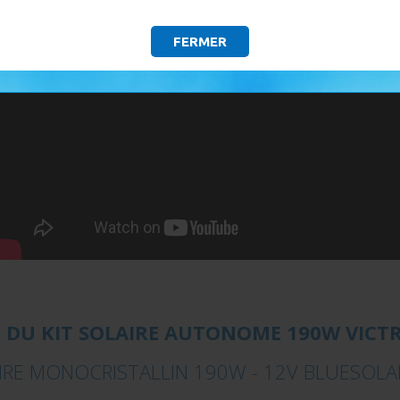
FERMER
 DU KIT SOLAIRE AUTONOME 190W VICT
RE MONOCRISTALLIN 190W - 12V BLUESOLA