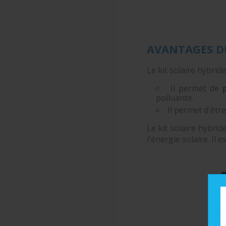
AVANTAGES DU
Le kit solaire hybri
Il permet de
polluante.
Il permet d'êtr
Le kit solaire hybrid
l'énergie solaire. Il