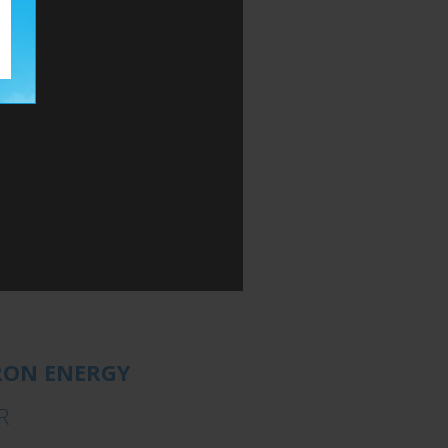
RON ENERGY
R