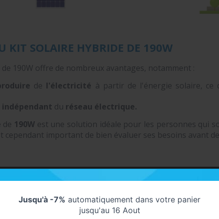
 KIT SOLAIRE HYBRIDE DE 190W
de de 190W offre de nombreux avantages, notamment :
produire
de
l'électricité
à partir de l'énergie solaire, c
e
indépendant
du
réseau électrique.
e de
190W
est une solution idéale pour les personnes qui sou
 est cependant important de bien évaluer ses besoins avant de 
Jusqu'à -7%
automatiquement dans votre panier
jusqu'au 16 Aout