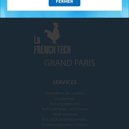
FERMER
ADHÉRENTS
SERVICES
Paramètres des cookies
Le paiement
Nos engagements
Notre entrepôt - La livraison
Vente aux pros
Nos offres promotionnelles
Devenez apporteur d'affaire