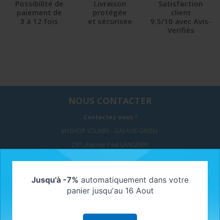
Possibilité de
Livraison
Satisfaction
paiement de
protégée
client
3 à 12 fois
et sécurisée
9.5/10 avec Avis-
Verifiés
NOUS CONTACTER
Contactez-nous !
MYSHOP SOLAIRE - GALAXIE GREEN
297, Avenue Paul LANGEVIN
77550 MOISSY CRAMAYEL
Jusqu'à -7%
automatiquement dans votre
SUIVEZ-NOUS
panier jusqu'au 16 Aout