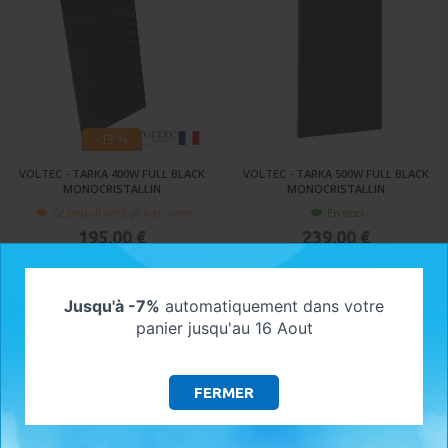
-13 %
VOLTEC - TARKA 400W FULL BLACK
VOLTEC - TARKA 500W FULL BLACK
MONOCRISTALLIN
MONOCRISTALLIN
Ce produit n'est plus en vente
En stock
195,00 €
239,00 €
VOIR LE PRODUIT
AJOUTER AU PANIER
Jusqu'à -7%
automatiquement dans votre
panier jusqu'au 16 Aout
FERMER