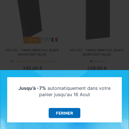
-13 %
VOLTEC - TARKA 400W FULL BLACK
VOLTEC - TARKA 500W FULL BLACK
MONOCRISTALLIN
MONOCRISTALLIN
Ce produit n'est plus en vente
En stock
195,00 €
239,00 €
VOIR LE PRODUIT
AJOUTER AU PANIER
Jusqu'à -7%
automatiquement dans votre
panier jusqu'au 16 Aout
FERMER