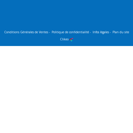
Conditions Générales de Ventes
-
Politique de confidentialité
-
Infos légales
-
Plan du site
Clikeo