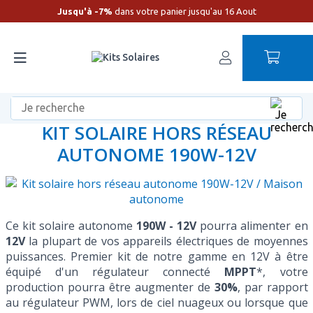
Jusqu'à -7%
dans votre panier jusqu'au 16 Aout
Accueil
Maison Autonome
KIT SOLAIRE HORS RÉSEAU
AUTONOME 190W-12V
Ce kit solaire autonome
190W - 12V
pourra alimenter en
12V
la plupart de vos appareils électriques de moyennes
puissances. Premier kit de notre gamme en 12V à être
équipé d'un régulateur connecté
MPPT
*, votre
production pourra être augmenter de
30%
, par rapport
au régulateur PWM, lors de ciel nuageux ou lorsque que