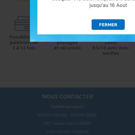
jusqu'au 16 Aout
FERMER
Possibilité de
Livraison
Satisfaction
paiement de
protégée
client
3 à 12 fois
et sécurisée
9.5/10 avec Avis-
Verifiés
NOUS CONTACTER
Contactez-nous !
MYSHOP SOLAIRE - GALAXIE GREEN
297, Avenue Paul LANGEVIN
77550 MOISSY CRAMAYEL