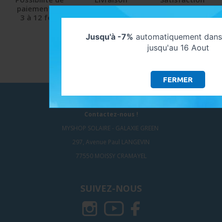
paiement de
protégée
client
3 à 12 fois
et sécurisée
9.5/10 avec Avis-
Verifiés
Jusqu'à -7%
automatiquement dans 
jusqu'au 16 Aout
FERMER
NOUS CONTACTER
Contactez-nous !
MYSHOP SOLAIRE - GALAXIE GREEN
297, Avenue Paul LANGEVIN
77550 MOISSY CRAMAYEL
SUIVEZ-NOUS