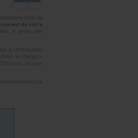
martphone l'état de
e courant de votre
ises à jours des
mis à contribution
tives, le chargeur
27.6V pour un parc
ebdomadairement ce