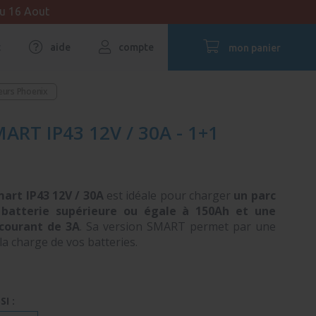
au 16 Aout
t
aide
compte
mon panier
eurs Phoenix
T IP43 12V / 30A - 1+1
art IP43 12V / 30A
est idéale pour charger
un parc
 batterie supérieure ou égale à 150Ah et une
courant de 3A
. Sa version SMART permet par une
 la charge de vos batteries.
I :