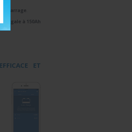
e démarrage
.
 ou égale à 150Ah
FFICACE ET