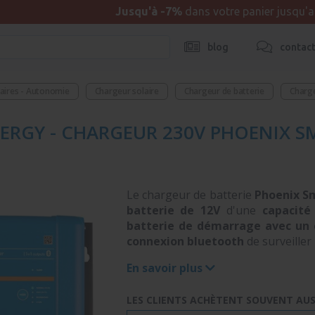
Jusqu'à -7%
dans votre panier jusqu'
blog
contac
taires - Autonomie
Chargeur solaire
Chargeur de batterie
Charg
RGY - CHARGEUR 230V PHOENIX SMAR
Le chargeur de batterie
Phoenix Sm
batterie de 12V
d'une
capacité
batterie de démarrage avec un 
connexion bluetooth
de surveiller
En savoir plus
LES CLIENTS ACHÈTENT SOUVENT AUSS