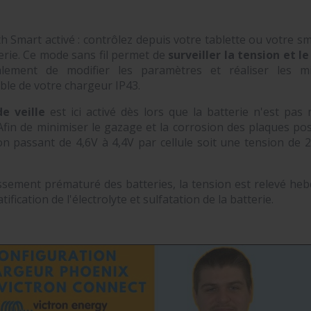
h Smart activé : contrôlez depuis votre tablette ou votre s
erie. Ce mode sans fil permet de
surveiller la tension et l
lement de modifier les paramètres et réaliser les m
ible de votre chargeur IP43.
e veille
est ici activé dès lors que la batterie n'est pas 
fin de minimiser le gazage et la corrosion des plaques posi
on passant de 4,6V à 4,4V par cellule soit une tension de 
lissement prématuré des batteries, la tension est relevé h
fication de l'électrolyte et sulfatation de la batterie.