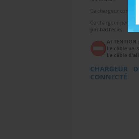
Ce chargeur connecté
Ce chargeur permet 
par batterie.
ATTENTION :
Le câble vers
Le câble d'a
CHARGEUR DE
CONNECTÉ