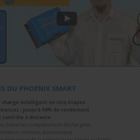
ES DU PHOENIX SMART
e
charge intelligent en cinq
étapes
mances : jusqu'à 94% de rendement
t contrôle à distance
es batteries complètement déchargées.
mentation continue automatique
utomatique de la température élevée ou faible