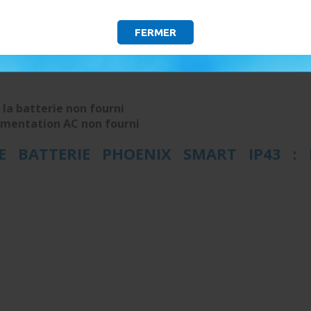
 est compatible avec les batteries :
AGM, GEL, Lithium, d
FERMER
de charger un parc
batterie 12V
d'une capacité
supérieure
 la batterie non fourni
limentation AC non
fourni
 BATTERIE PHOENIX SMART IP43 : E