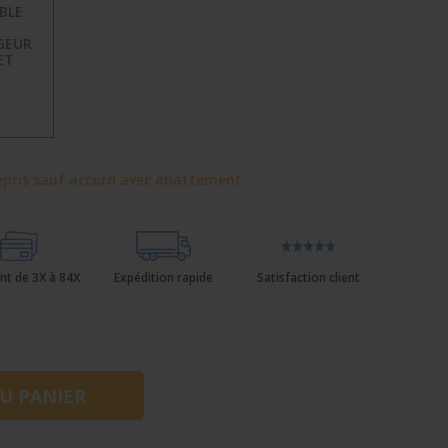
BLE
GEUR
ET
pris sauf accord avec abattement
nt de 3X à 84X
Expédition rapide
Satisfaction client