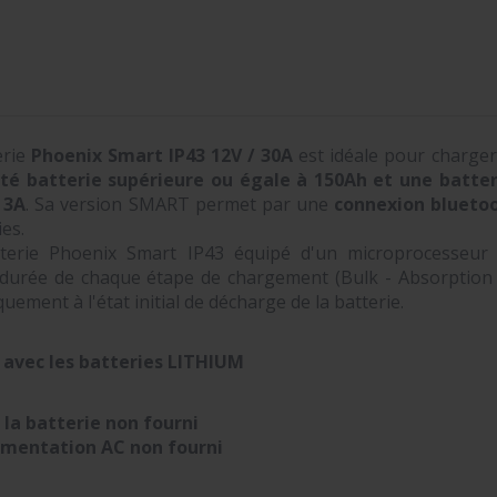
erie
Phoenix Smart IP43 12V / 30A
est idéale pour charger
ité batterie supérieure ou égale à 150Ah et une batt
 3A
. Sa version SMART permet par une
connexion blueto
ies.
terie Phoenix Smart IP43 équipé d'un microprocesseur 
 durée de chaque étape de chargement (Bulk - Absorption - 
ement à l'état initial de décharge de la batterie.
avec les batteries LITHIUM
 la batterie non fourni
limentation AC non
fourni