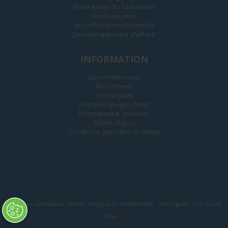
Notre entrepôt - La livraison
Vente aux pros
Nos offres promotionnelles
Devenez apporteur d'affaire
INFORMATION
Qui sommes-nous
Recrutement
Infos légales
Nos témoignages clients
Partenariats & Sponsors
Salons / Expos
Conditions générales de ventes
Conditions Générales de Ventes
-
Politique de confidentialité
-
Infos légales
-
Plan du site
Clikeo