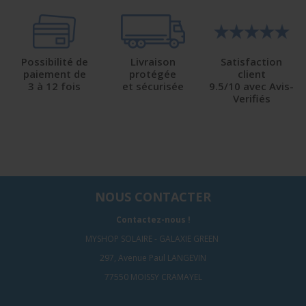
Possibilité de
Livraison
Satisfaction
paiement de
protégée
client
3 à 12 fois
et sécurisée
9.5/10 avec Avis-
Verifiés
NOUS CONTACTER
Contactez-nous !
MYSHOP SOLAIRE - GALAXIE GREEN
297, Avenue Paul LANGEVIN
77550 MOISSY CRAMAYEL