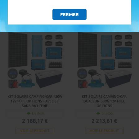
2 090,94 €
2 152,39 €
FERMER
VOIR LE PRODUIT
VOIR LE PRODUIT
KIT SOLAIRE CAMPING-CAR 420W
KIT SOLAIRE CAMPING-CAR
12V FULL OPTIONS - AVEC ET
DUALSUN 500W 12V FULL
SANS BATTERIE
OPTIONS
En stock
En stock
2 188,17 €
2 213,61 €
VOIR LE PRODUIT
VOIR LE PRODUIT