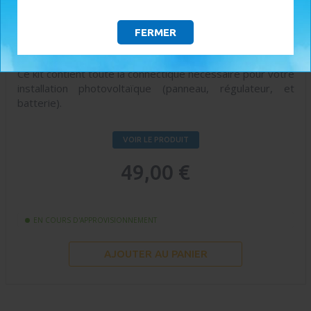
FERMER
Ce kit contient toute la connectique nécessaire pour votre
installation photovoltaïque (panneau, régulateur, et
batterie).
VOIR LE PRODUIT
49,00 €
EN COURS D'APPROVISIONNEMENT
AJOUTER AU PANIER