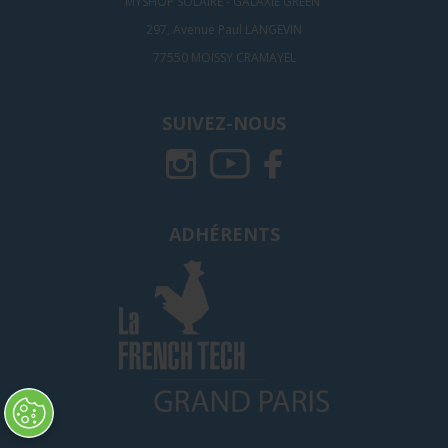
MYSHOP SOLAIRE - GALAXIE GREEN
297, Avenue Paul LANGEVIN
77550 MOISSY CRAMAYEL
SUIVEZ-NOUS
ADHÉRENTS