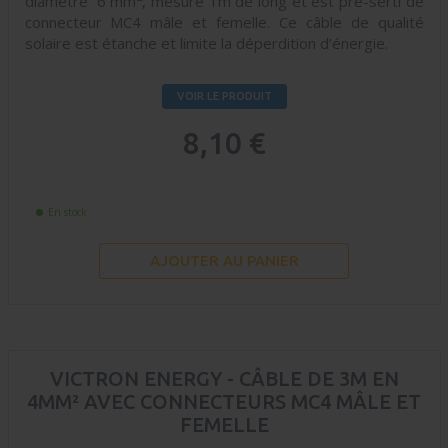
diamètre 6 mm
, mesure 1m de long et est pré-serti de
connecteur MC4 mâle et femelle. Ce câble de qualité
solaire est étanche et limite la déperdition d’énergie.
VOIR LE PRODUIT
8,10 €
En stock
AJOUTER AU PANIER
VICTRON ENERGY - CÂBLE DE 3M EN
4MM² AVEC CONNECTEURS MC4 MÂLE ET
FEMELLE