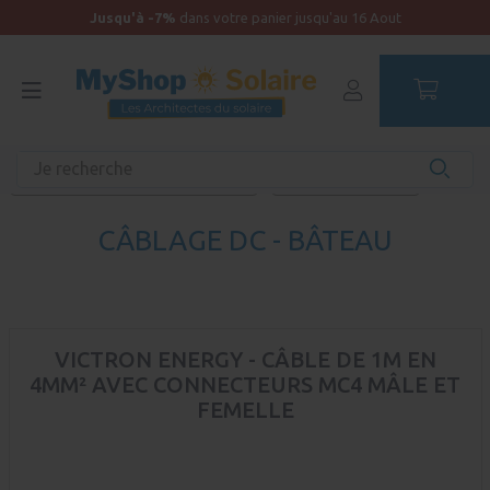
Jusqu'à -7%
dans votre panier jusqu'au 16 Aout
Accueil
Kit solaire Bateau
Distribution électrique et protections
Câblage DC - Bâteau
CÂBLAGE DC - BÂTEAU
VICTRON ENERGY - CÂBLE DE 1M EN
4MM² AVEC CONNECTEURS MC4 MÂLE ET
FEMELLE