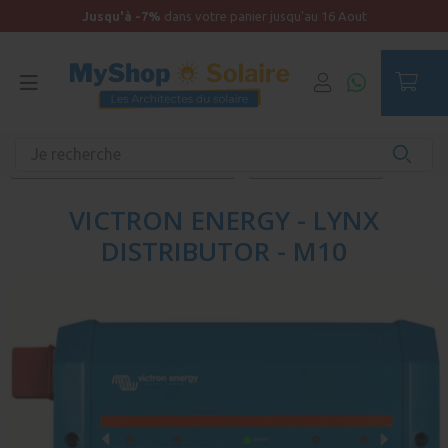
Jusqu'à -7%
dans votre panier jusqu'au 16 Aout
Accueil
Kit solaire Bateau
Distribution électrique et protections
Câblage DC - Bâteau
VICTRON ENERGY - LYNX
DISTRIBUTOR - M10