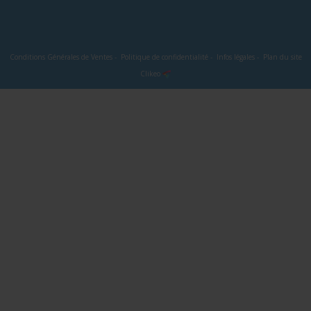
Conditions Générales de Ventes
-
Politique de confidentialité
-
Infos légales
-
Plan du site
Clikeo