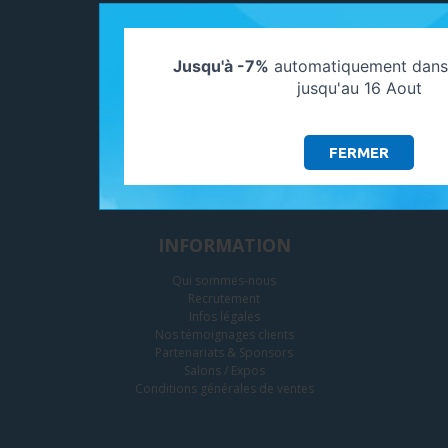
SERVICES
Jusqu'à -7%
automatiquement dans 
jusqu'au 16 Aout
Paramètres des cookies
Le paiement
Nos engagements
Notre entrepôt - La livraison
FERMER
Vente aux pros
Nos offres promotionnelles
Devenez apporteur d'affaire
INFORMATION
Qui sommes-nous
Recrutement
Infos légales
Nos témoignages clients
Partenariats & Sponsors
Salons / Expos
Conditions générales de ventes