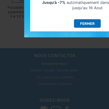
Jusqu'à -7%
automatiquement dans 
Possibilité de
Livraison
Satisfaction
jusqu'au 16 Aout
paiement de
protégée
client
3 à 12 fois
et sécurisée
9.5/10 avec Avis-
Verifiés
FERMER
NOUS CONTACTER
Contactez-nous !
MYSHOP SOLAIRE - GALAXIE GREEN
297, Avenue Paul LANGEVIN
77550 MOISSY CRAMAYEL
SUIVEZ-NOUS