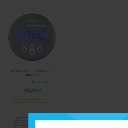
CONTROLEUR DE BATTERIE
BMV700
En stock
105,03 €
VOIR LE PRODUIT