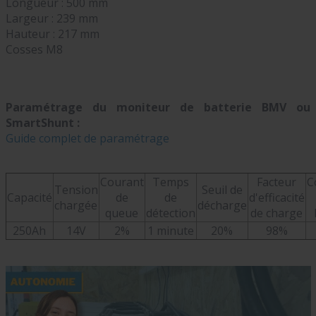
Longueur : 500 mm
Largeur : 239 mm
Hauteur : 217 mm
Cosses M8
Paramétrage du moniteur de batterie BMV ou
SmartShunt :
Guide complet de paramétrage
Courant
Temps
Facteur
C
Tension
Seuil de
Capacité
de
de
d'efficacité
chargée
décharge
queue
détection
de charge
250Ah
14V
2%
1 minute
20%
98%