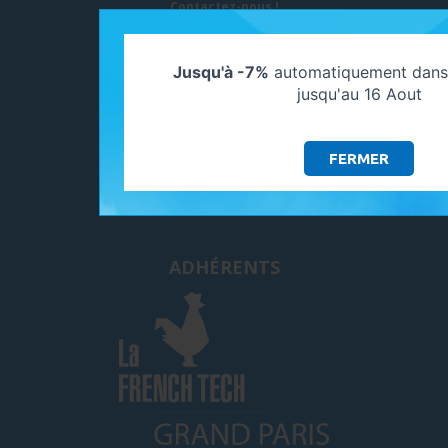
Contactez-nous !
MYSHOP SOLAIRE - GALAXIE GREEN
297, Avenue Paul LANGEVIN
Jusqu'à -7%
automatiquement dans 
77550 MOISSY CRAMAYEL
jusqu'au 16 Aout
SUIVEZ-NOUS
FERMER
ADHÉRENTS