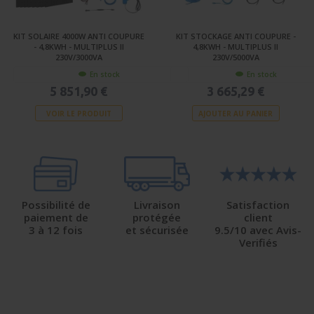
KIT SOLAIRE 4000W ANTI COUPURE
KIT STOCKAGE ANTI COUPURE -
- 4,8KWH - MULTIPLUS II
4,8KWH - MULTIPLUS II
230V/3000VA
230V/5000VA
En stock
En stock
5 851,90 €
3 665,29 €
VOIR LE PRODUIT
AJOUTER AU PANIER
Possibilité de
Livraison
Satisfaction
paiement de
protégée
client
3 à 12 fois
et sécurisée
9.5/10 avec Avis-
Verifiés