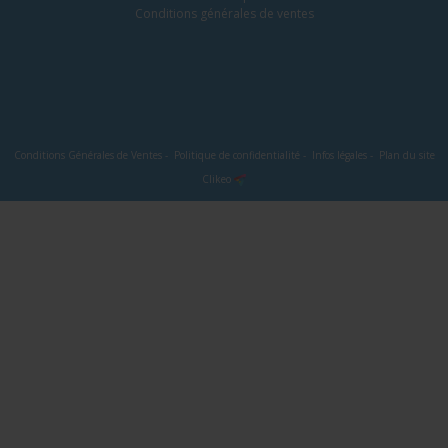
Conditions générales de ventes
Conditions Générales de Ventes
-
Politique de confidentialité
-
Infos légales
-
Plan du site
Clikeo