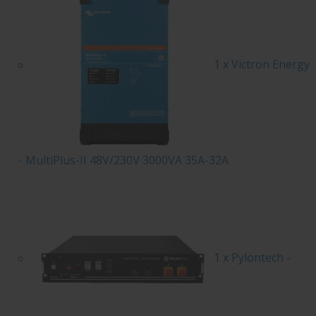
1 x
Victron Energy
- MultiPlus-II 48V/230V 3000VA 35A-32A
1 x
Pylontech -