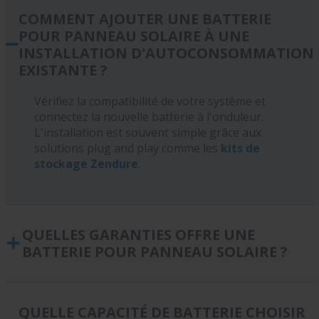
COMMENT AJOUTER UNE BATTERIE
POUR PANNEAU SOLAIRE À UNE
INSTALLATION D'AUTOCONSOMMATION
EXISTANTE ?
Vérifiez la compatibilité de votre système et
connectez la nouvelle batterie à l'onduleur.
L'installation est souvent simple grâce aux
solutions plug and play comme les
kits de
stockage Zendure
.
QUELLES GARANTIES OFFRE UNE
BATTERIE POUR PANNEAU SOLAIRE ?
Les garanties varient selon le fabricant, mais en
général, une batterie pour panneau solaire est
QUELLE CAPACITÉ DE BATTERIE CHOISIR