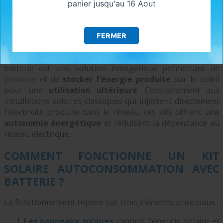
panier jusqu'au 16 Aout
QU’EST-CE QU’UN KIT PANNEAU
SOLAIRE AUTOCONSOMMATION AVEC
BATTERIE ?
FERMER
Un
kit panneau solaire pour l'autoconsommation avec
batterie
est une solution énergétique permettant de
produire et de
stocker l'énergie produite
par le soleil
pour une
utilisation ultérieure
. Contrairement aux
installations solaires classiques qui injectent directement
l'électricité produite dans le réseau, ces kits offrent une
autonomie énergétique
et réduisent la
dépendance au
réseau électrique
.
COMMENT FONCTIONNE UN KIT
SOLAIRE AUTOCONSOMMATION AVEC
BATTERIE ?
Le fonctionnement repose sur trois éléments principaux :
Les
panneaux solaires
captent l'
énergie solaire
et