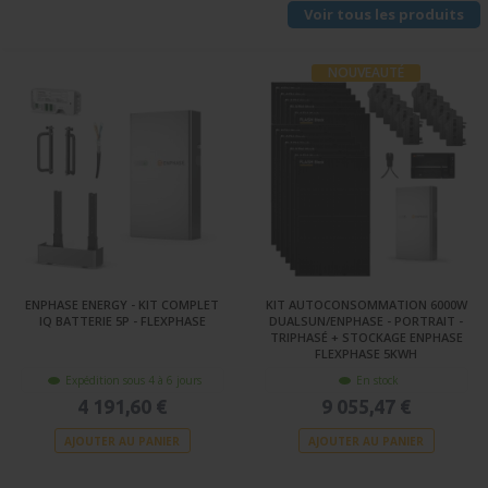
Voir tous les produits
NOUVEAUTÉ
ENPHASE ENERGY - KIT COMPLET
KIT AUTOCONSOMMATION 6000W
IQ BATTERIE 5P - FLEXPHASE
DUALSUN/ENPHASE - PORTRAIT -
TRIPHASÉ + STOCKAGE ENPHASE
FLEXPHASE 5KWH
Expédition sous 4 à 6 jours
En stock
4 191,60 €
9 055,47 €
AJOUTER AU PANIER
AJOUTER AU PANIER