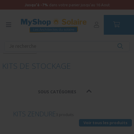
Jusqu'à -7%
dans votre panier jusqu'au 16 Aout
Accueil
Maison raccordée
Kits solaires
Kits de stockage
KITS DE STOCKAGE
SOUS CATÉGORIES
KITS ZENDURE
3 produits
Voir tous les produits