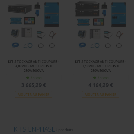
KIT STOCKAGE ANTI COUPURE -
KIT STOCKAGE ANTI COUPURE -
4,8KWH - MULTIPLUS II
7,1KWH - MULTIPLUS II
230V/5000VA
230V/5000VA
En stock
En stock
3 665,29 €
4 164,29 €
AJOUTER AU PANIER
AJOUTER AU PANIER
KITS ENPHASE
2 produits