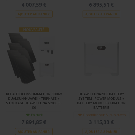
4 007,59 €
6 895,51 €
AJOUTER AU PANIER
AJOUTER AU PANIER
NOUVEAUTÉ
KIT AUTOCONSOMMATION 6000W
HUAWEI LUNA2000 BATTERY
DUALSUN/HUAWEI - TRIPHASÉ +
SYSTEM : POWER MODULE +
STOCKAGE HUAWEI LUNA S2000-5-
BATTERY MODULE+ FIXATION
S0
BATTERIE
En stock
Disponible sous 5 jours ouvrés
7 891,85 €
3 115,33 €
AJOUTER AU PANIER
AJOUTER AU PANIER