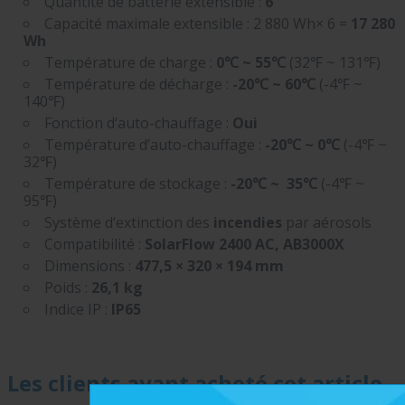
Quantité de batterie extensible :
6
Capacité maximale extensible : 2 880 Wh× 6 =
17 280
Wh
Température de charge :
0℃ ~ 55℃
(32℉ ~ 131℉)
Température de décharge :
-20℃ ~ 60℃
(-4℉ ~
140℉)
Fonction d‘auto-chauffage :
Oui
Température d’auto-chauffage :
-20℃ ~ 0℃
(-4℉ ~
32℉)
Température de stockage :
-20℃ ~ 35℃
(-4℉ ~
95℉)
Système d‘extinction des
incendies
par aérosols
Compatibilité :
SolarFlow 2400 AC, AB3000X
Dimensions :
477,5 × 320 × 194 mm
Poids :
26,1 kg
Indice IP :
IP65
Les clients ayant acheté cet article