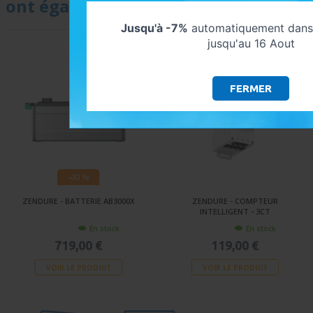
ont également consulté :
Jusqu'à -7%
automatiquement dans 
jusqu'au 16 Aout
FERMER
-40 %
ZENDURE - BATTERIE AB3000X
ZENDURE - COMPTEUR
INTELLIGENT - 3CT
En stock
En stock
719,00 €
119,00 €
VOIR LE PRODUIT
VOIR LE PRODUIT