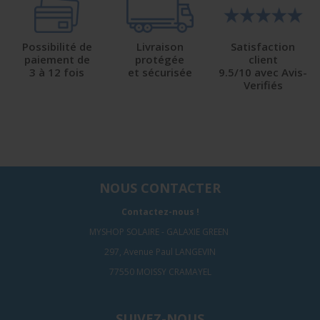
Possibilité de
Livraison
Satisfaction
paiement de
protégée
client
3 à 12 fois
et sécurisée
9.5/10 avec Avis-
Verifiés
NOUS CONTACTER
Contactez-nous !
MYSHOP SOLAIRE - GALAXIE GREEN
297, Avenue Paul LANGEVIN
77550 MOISSY CRAMAYEL
SUIVEZ-NOUS