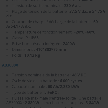
Tension de sortie nominale :
230 V a.c.
Plage de tension de la batterie :
37,5 V d.c. à 54,75 V
d.c.
Courant de charge / décharge de la batterie :
60
A/54.17 A d.c.
Température de fonctionnement : -
20°C~60°C
Classe IP :
IP65
Prise hors réseau intégrée :
2400W
Dimensions :
410*302*75 mm
Poids :
10,12 kg
AB3000X
Tension nominale de la batterie :
48 V DC
Cycle de vie de la batterie :
6 000 cycles
Capacité nominale :
60 Ah/2,880 kWh
Type de batterie :
LiFePO₄
Puissance maximale d’entrée/sortie : Une batterie
AB3000X :
2 880 W
- deux batteries ou plus :
3,840W