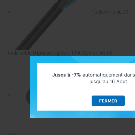
1 x
Bobine de 20
m de câble triphasé rigide U1000 R2V en 4mm²
Jusqu'à -7%
automatiquement dans 
jusqu'au 16 Aout
2 x
Cosse plate
FERMER