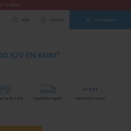
au 16 Aout
t
aide
compte
mon panier
000 R2V EN 6MM²
nt de 3X à 84X
Expédition rapide
Satisfaction client