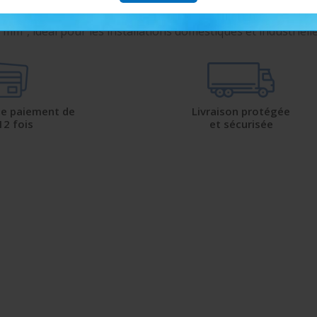
 mm², idéal pour les installations domestiques et industriell
 de paiement de
Livraison protégée
12 fois
et sécurisée