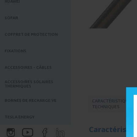
HUAWEI
SOFAR
COFFRET DE PROTECTION
FIXATIONS
ACCESSOIRES - CÂBLES
ACCESSOIRES SOLAIRES
THERMIQUES
CARACTÉRISTIQUES
BORNES DE RECHARGE VE
TECHNIQUES
TESLA ENERGY
Caractéristi