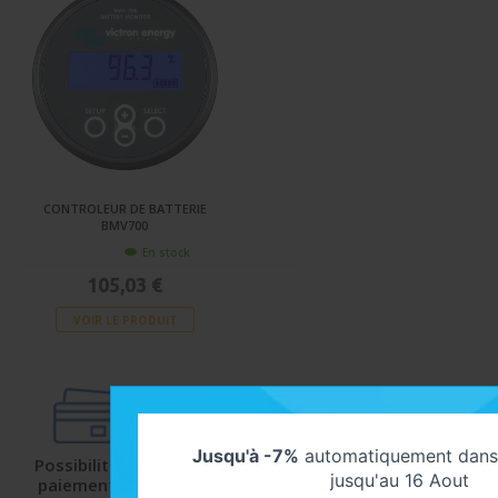
CONTROLEUR DE BATTERIE
BMV700
En stock
105,03 €
VOIR LE PRODUIT
Jusqu'à -7%
automatiquement dans 
Possibilité de
Livraison
Satisfaction
jusqu'au 16 Aout
paiement de
protégée
client