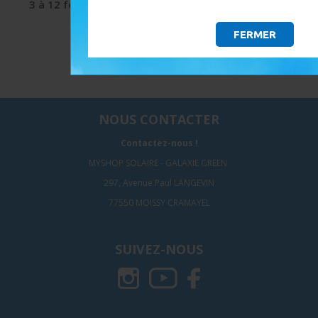
3 à 12 fois
et sécurisée
9.5/10 avec Avis-
Verifiés
FERMER
NOUS CONTACTER
Contactez-nous !
MYSHOP SOLAIRE - GALAXIE GREEN
297, Avenue Paul LANGEVIN
77550 MOISSY CRAMAYEL
SUIVEZ-NOUS