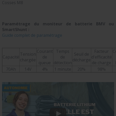
Cosses M8
Paramétrage du moniteur de batterie BMV ou
SmartShunt :
Guide complet de paramétrage
Courant
Temps
Facteur
C
Tension
Seuil de
Capacité
de
de
d'efficacité
chargée
décharge
queue
détection
de charge
70Ah
14V
4%
1 minute
20%
98%